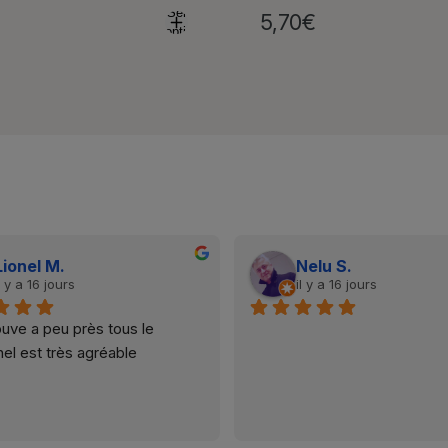
Select
5,70
€
options
Laetitia C
Eric M.
l y a 7 mois
il y a 9 mois