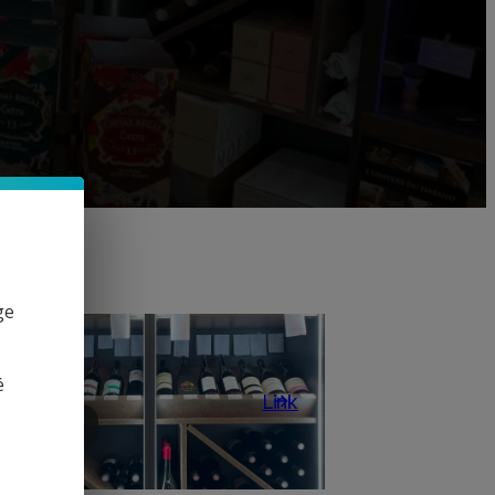
ge
é
Link
La Cave