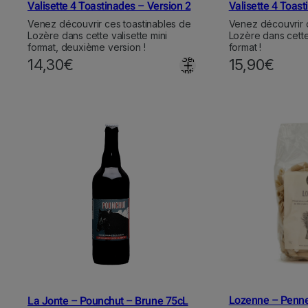
Valisette 4 Toastinades – Version 2
Valisette 4 Toast
Venez découvrir ces toastinables de
Venez découvrir 
Lozère dans cette valisette mini
Lozère dans cette 
format, deuxième version !
format !
Select
14,30
€
15,90
€
options
Lozenne – Penne
La Jonte – Pounchut – Brune 75cL