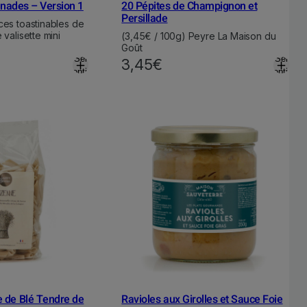
inades – Version 1
20 Pépites de Champignon et
Persillade
ces toastinables de
valisette mini
(3,45€ / 100g) Peyre La Maison du
Goût
Select
Select
3,45
€
options
options
 de Blé Tendre de
Ravioles aux Girolles et Sauce Foie