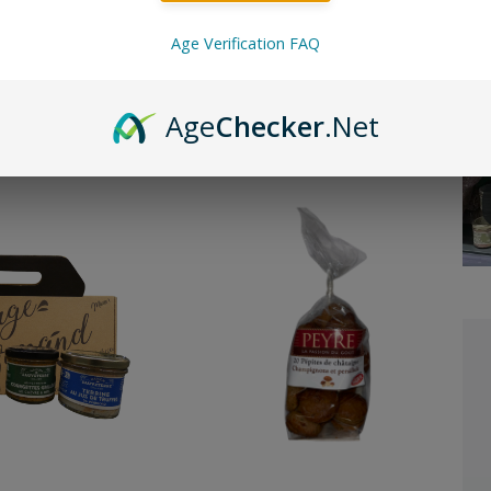
Age Verification FAQ
n pour soutenir les
cité du terroir.
Age
Checker
.Net