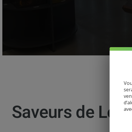
Vou
ser
ven
d’a
Saveurs de Loz
ave