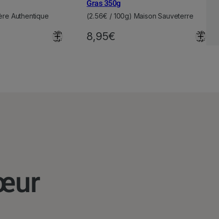
Gras 350g
zère Authentique
(2.56€ / 100g) Maison Sauveterre
Select
Select
8,95
€
options
options
œur