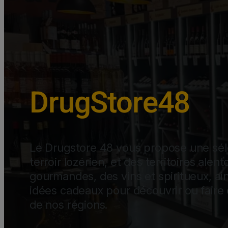
DrugStore48
Le Drugstore 48 vous propose une sél
terroir lozérien, et des territoires alen
gourmandes, des vins et spiritueux, a
idées cadeaux pour découvrir ou faire 
de nos régions.