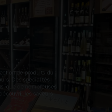
ection de produits du
tours. Des spécialités
insi que de nombreuses
découvrir les saveurs