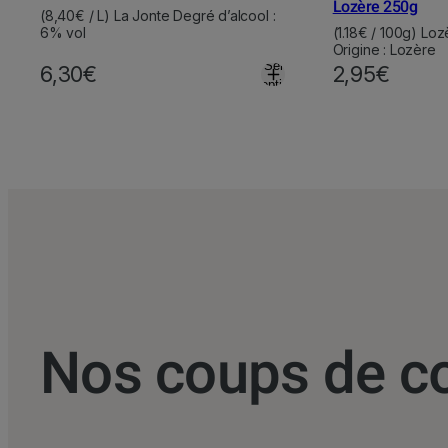
Lozère 250g
(8,40€ / L) La Jonte Degré d’alcool :
6% vol
(1.18€ / 100g) Lo
Origine : Lozère
Select
6,30
€
2,95
€
options
Nos coups de c