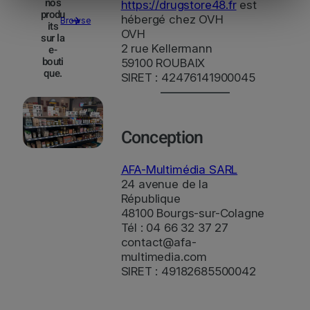
nos
https://drugstore48.fr
est
produ
hébergé chez OVH
Browse
its
OVH
sur la
2 rue Kellermann
e-
bouti
59100 ROUBAIX
que.
SIRET : 42476141900045
Conception
AFA-Multimédia SARL
24 avenue de la
République
48100 Bourgs-sur-Colagne
Tél : 04 66 32 37 27
contact@afa-
multimedia.com
SIRET : 49182685500042