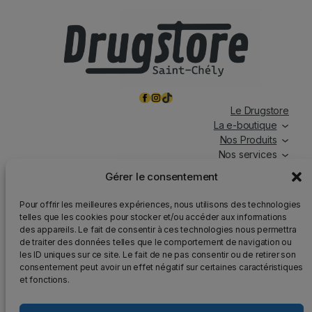
Facebook
Instagram
TikTok
Le Drugstore
La e-boutique
Nos Produits
Nos services
Nos chroniques
Gérer le consentement
Magasin ouvert tous les jours, de 7h à 19h30, y compris
Pour offrir les meilleures expériences, nous utilisons des technologies
les jours fériés.
telles que les cookies pour stocker et/ou accéder aux informations
des appareils. Le fait de consentir à ces technologies nous permettra
Attention
: Nous rappelons que la vente d’alcool est
de traiter des données telles que le comportement de navigation ou
strictement interdite aux mineurs, que l’abus d’alcool est
les ID uniques sur ce site. Le fait de ne pas consentir ou de retirer son
dangereux pour la santé et qu’il doit être consommé avec
consentement peut avoir un effet négatif sur certaines caractéristiques
modération.
et fonctions.