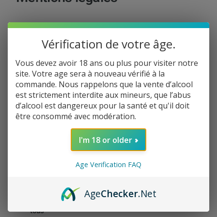
Vérification de votre âge.
Vous devez avoir 18 ans ou plus pour visiter notre
Éditeur du site
DrugStor
site. Votre age sera à nouveau vérifié à la
commande. Nous rappelons que la vente d’alcool
e48
est strictement interdite aux mineurs, que l’abus
Drugstore
Ouvert tous
d’alcool est dangereux pour la santé et qu'il doit
6 bis rue de la Gravière
les jours de 7h
48200 Saint-Chély-
être consommé avec modération.
à 19h30
.
d’Apcher
Tél : 04 66 45 53 75
Facebook
Instagram
E-mail
I'm 18 or older
contact@drugstore48.fr
SIRET : 80843725500025
Age Verification FAQ
Age
Checker
.Net
Retro
Hébergement
uvez
tous