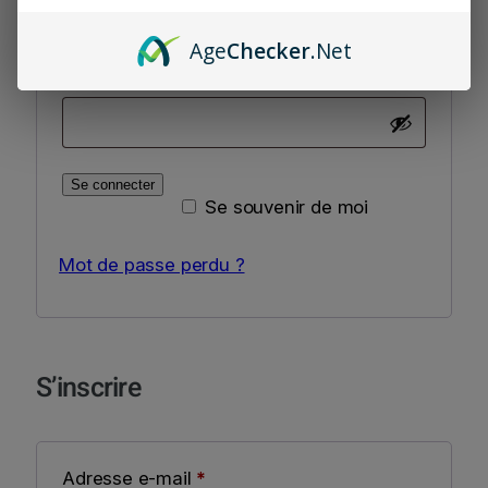
Age
Checker
.Net
Obligatoire
Mot de passe
*
Se connecter
Se souvenir de moi
Mot de passe perdu ?
S’inscrire
Obligatoire
Adresse e-mail
*