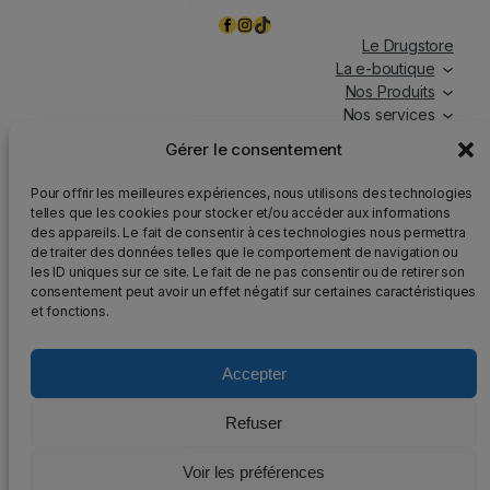
Facebook
Instagram
TikTok
Le Drugstore
La e-boutique
Nos Produits
Nos services
Nos chroniques
Gérer le consentement
Magasin ouvert tous les jours, de 7h à 19h30, y compris
Pour offrir les meilleures expériences, nous utilisons des technologies
les jours fériés.
telles que les cookies pour stocker et/ou accéder aux informations
des appareils. Le fait de consentir à ces technologies nous permettra
Attention
: Nous rappelons que la vente d’alcool est
de traiter des données telles que le comportement de navigation ou
strictement interdite aux mineurs, que l’abus d’alcool est
les ID uniques sur ce site. Le fait de ne pas consentir ou de retirer son
dangereux pour la santé et qu’il doit être consommé avec
consentement peut avoir un effet négatif sur certaines caractéristiques
modération.
et fonctions.
Accepter
2025 – Tous droits réservés au DrugStore48
Refuser
Mentions légales
–
Politique de confidentialité
–
Voir les préférences
Plan du site
–
Conception et développement :