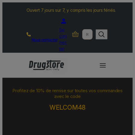
Ouvert 7 jours sur 7, y compris les jours fériés.
Se
R
con
Nous contacter
e
nec
c
ter
h
e
r
c
h
Profitez de 10% de remise sur toutes vos commandes
e
avec le code
r
WELCOM48