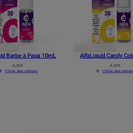
uid Barbe à Papa 10mL
AlfaLiquid Candy Co
4,20
€
4,20
€
Choix des options
Choix des optio