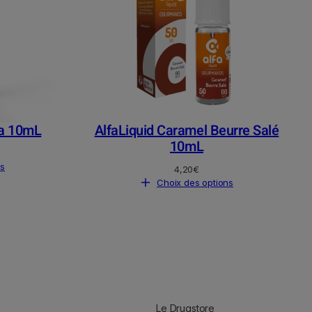
la 10mL
AlfaLiquid Caramel Beurre Salé
10mL
ns
4,20
€
Choix des options
Le Drugstore