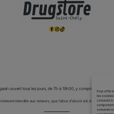
Facebook
Instagram
TikTok
asin ouvert tous les jours, de 7h à 19h30, y compris les jours fér
Pour offrir 
les cookies
consentir à
rictement interdite aux mineurs, que l’abus d’alcool est dangereux po
comportemen
consentir o