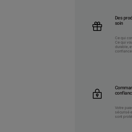
Des prod
soin
Ce qui co
Ce qui vou
durable, e
confiance
Command
confian
Votre pai
sécurisé 
sont prot