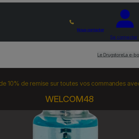
Nous contacter
Se connecter
Le Drugstore
La e-bo
 de 10% de remise sur toutes vos commandes ave
WELCOM48