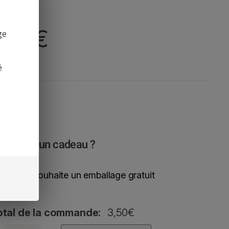
3,50
€
ge
é
est pour un cadeau ?
Oui, je souhaite un emballage gratuit
otal de la commande:
3,50
€