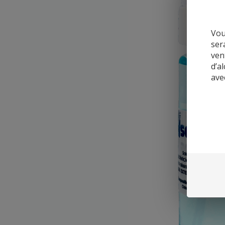
Vou
ser
ven
d’a
ave