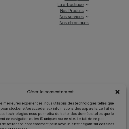
La e-boutique
Nos Produits
Nos services
Nos chroniques
Gérer le consentement
iés.
les meilleures expériences, nous utilisons des technologies telles que
 pour stocker et/ou accéder aux informations des appareils. Le fait de
 ces technologies nous permettra de traiter des données telles que le
ur la santé et qu’il doit être consommé avec modération.
t de navigation ou les ID uniques sur ce site. Le fait de ne pas
u de retirer son consentement peut avoir un effet négatif sur certaines