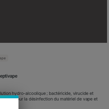
ape
eptivape
lution hydro-alcoolique ; bactéricide, virucide et
ngicide pour la désinfection du matériel de vape et
s mains