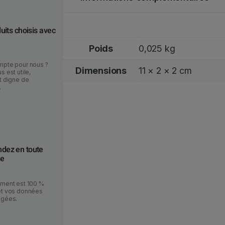
e
uits choisis avec
Poids
0,025 kg
mpte pour nous ?
Dimensions
11 × 2 × 2 cm
s est utile,
t digne de
.
ez en toute
ce
ement est 100 %
et vos données
égées.