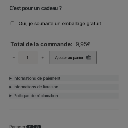
C’est pour un cadeau ?
Oui, je souhaite un emballage gratuit
Total de la commande:
9,95
€
q
−
+
Ajouter au panier
u
a
n
Informations de paiement
t
i
Informations de livraison
t
Politique de réclamation
é
d
e
A
s
Facebook
Instagram
Partager: