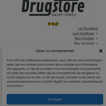
Facebook
Instagram
TikTok
Le Drugstore
La e-boutique
Nos Produits
Nos services
Nos chroniques
Gérer le consentement
Magasin ouvert tous les jours, de 7h à 19h30, y compris
Pour offrir les meilleures expériences, nous utilisons des technologies
les jours fériés.
telles que les cookies pour stocker et/ou accéder aux informations
des appareils. Le fait de consentir à ces technologies nous permettra
Attention
: Nous rappelons que la vente d’alcool est
de traiter des données telles que le comportement de navigation ou
strictement interdite aux mineurs, que l’abus d’alcool est
les ID uniques sur ce site. Le fait de ne pas consentir ou de retirer son
dangereux pour la santé et qu’il doit être consommé avec
consentement peut avoir un effet négatif sur certaines caractéristiques
modération.
et fonctions.
Accepter
2025 – Tous droits réservés au DrugStore48