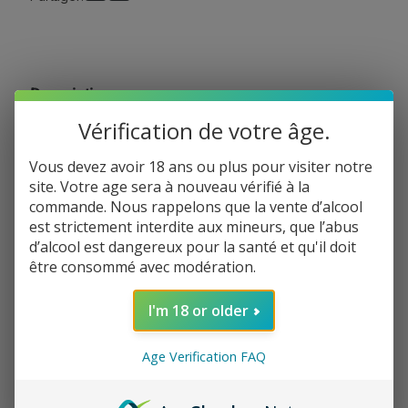
s
o
r
t
i
Description
m
e
Vérification de votre âge.
n
Cet assortiment est composé de :
t
Vous devez avoir 18 ans ou plus pour visiter notre
d
Une toastinade aux courgettes grillées &
site. Votre age sera à nouveau vérifié à la
e
commande. Nous rappelons que la vente d’alcool
graines Bio
3
est strictement interdite aux mineurs, que l’abus
T
Recette gourmande qui réunit le croquant d’un
d’alcool est dangereux pour la santé et qu'il doit
o
mélange de graines et l’onctuosité de la
être consommé avec modération.
courgette et de l’aubergine grillées !
a
s
I'm 18 or older
Idéal tartiné sur des toasts de pain frais, sur une
t
bruschetta ou encore à l’apéritif
i
Age Verification FAQ
n
A conserver au frais après ouverture
a
d