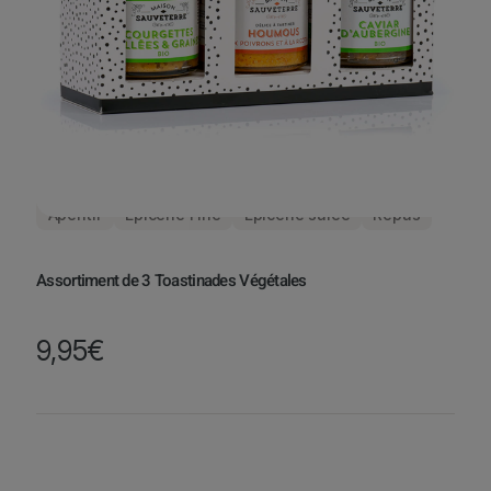
Apéritif
Épicerie Fine
Épicerie salée
Repas
Assortiment de 3 Toastinades Végétales
9,95
€