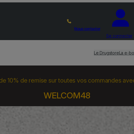
Nous contacter
Se connecter
Le Drugstore
La e-bo
 de 10% de remise sur toutes vos commandes ave
WELCOM48