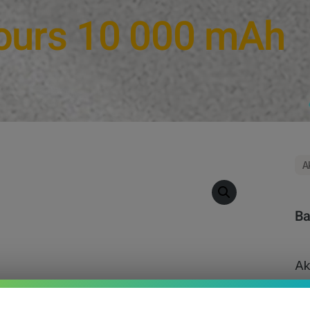
cours 10 000 mAh
A
Ba
Ak
Ba
co