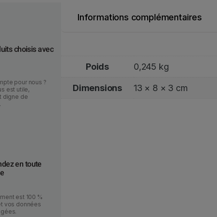
e
d
Informations complémentaires
e
S
e
uits choisis avec
c
Poids
0,245 kg
o
u
mpte pour nous ?
Dimensions
13 × 8 × 3 cm
s est utile,
r
t digne de
.
s
1
0
0
0
ez en toute
0
ce
m
A
ement est 100 %
h
et vos données
égées.