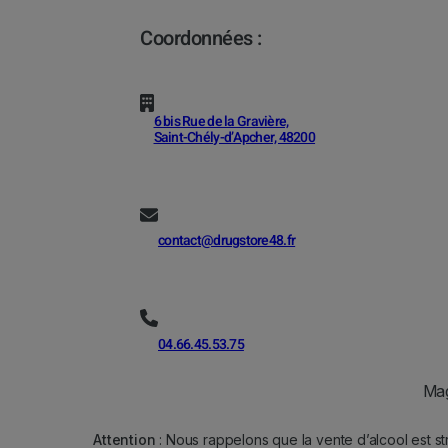
Coordonnées :
6 bis Rue de la Gravière,
Saint-Chély-d’Apcher, 48200
contact@drugstore48.fr
04.66.45.53.75
Mag
Attention
: Nous rappelons que la vente d’alcool est st