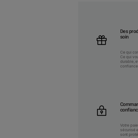
Des prod
soin
Ce qui co
Ce qui vou
durable, e
confiance
Command
confian
Votre pai
sécurisé 
sont prot