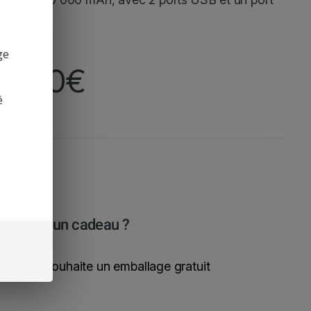
SB-C
ge
36,90
€
é
est pour un cadeau ?
Oui, je souhaite un emballage gratuit