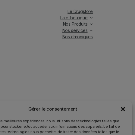
Le Drugstore
La e-boutique
Nos Produits
Nos services
Nos chroniques
Gérer le consentement
iés.
les meilleures expériences, nous utilisons des technologies telles que
 pour stocker et/ou accéder aux informations des appareils. Le fait de
 ces technologies nous permettra de traiter des données telles que le
ur la santé et qu’il doit être consommé avec modération.