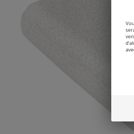
Vou
ser
ven
d’a
ave