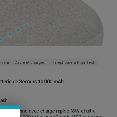
kashi
Câble et chargeur
Téléphonie & High Tech
tterie de Secours 10 000 mAh
ashi
tterie externe avec charge rapide 18W et ultra
mpacte 10 000 mAh, avec 2 ports USB et un port