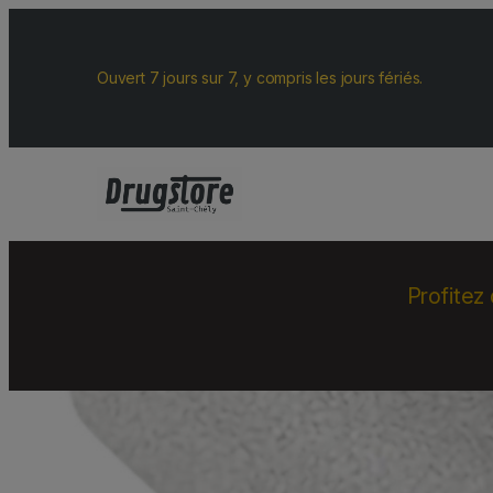
Ouvert 7 jours sur 7, y compris les jours fériés.
Profitez