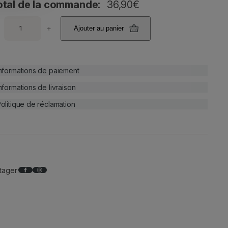
otal de la commande:
36,90
€
+
Ajouter au panier
nformations de paiement
nformations de livraison
olitique de réclamation
Facebook
Instagram
tager: