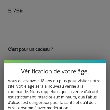
5,75
€
C’est pour un cadeau ?
Oui, je souhaite un emballage gratuit
Vérification de votre âge.
Total de la commande:
5,75
€
Vous devez avoir 18 ans ou plus pour visiter notre
site. Votre age sera à nouveau vérifié à la
q
commande. Nous rappelons que la vente d’alcool
−
+
Ajouter au panier
u
est strictement interdite aux mineurs, que l’abus
a
d’alcool est dangereux pour la santé et qu'il doit
n
être consommé avec modération.
Informations de paiement
t