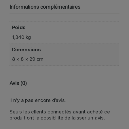
r
Informations complémentaires
a
c
7
Poids
5
c
1,340 kg
L
Dimensions
8 × 8 × 29 cm
Avis (0)
Il n’y a pas encore d’avis.
Seuls les clients connectés ayant acheté ce
produit ont la possibilité de laisser un avis.