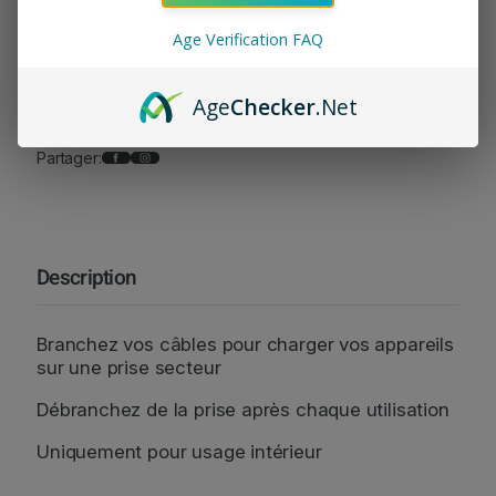
Informations de livraison
t
Politique de réclamation
Age Verification FAQ
é
d
e
Age
Checker
.Net
C
h
Facebook
Instagram
Partager:
a
r
g
e
u
Description
r
S
e
Branchez vos câbles pour charger vos appareils
c
sur une prise secteur
t
Débranchez de la prise après chaque utilisation
e
u
Uniquement pour usage intérieur
r
D