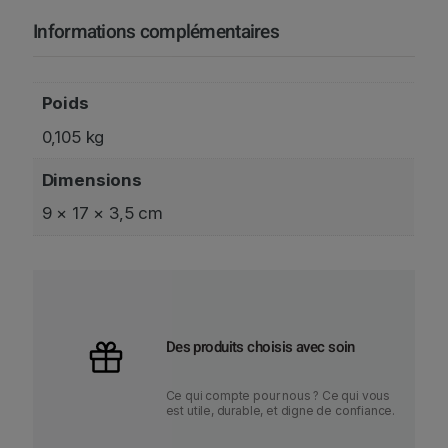
o
Informations complémentaires
u
b
l
e
Poids
U
0,105 kg
S
B
Dimensions
-
C
9 × 17 × 3,5 cm
Des produits choisis avec soin
Ce qui compte pour nous ? Ce qui vous
est utile, durable, et digne de confiance.