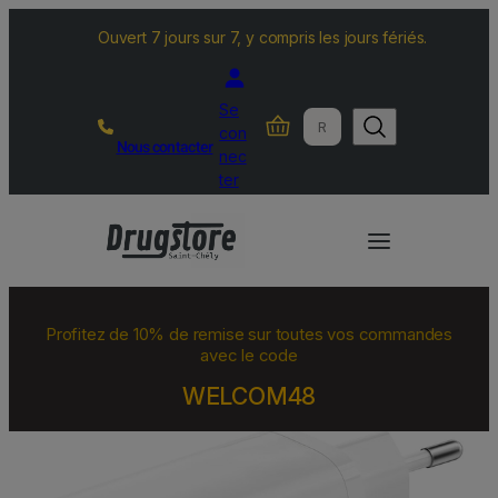
Ouvert 7 jours sur 7, y compris les jours fériés.
Se
R
con
Nous contacter
e
nec
c
ter
h
e
r
c
h
Profitez de 10% de remise sur toutes vos commandes
e
avec le code
r
WELCOM48