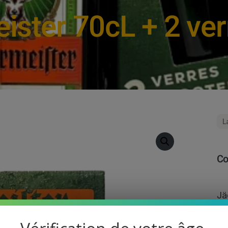
ister 70cL + 2 ver
L
Co
Jä
De