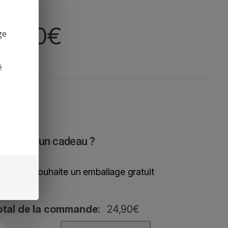
24,90
€
ge
é
est pour un cadeau ?
Oui, je souhaite un emballage gratuit
otal de la commande:
24,90
€