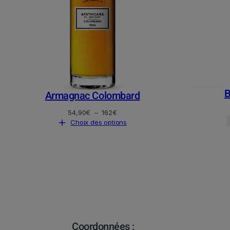
B
Armagnac Colombard
Plage
54,90
€
–
162
€
de
Choix des options
prix :
54,90€
à
162€
Coordonnées :