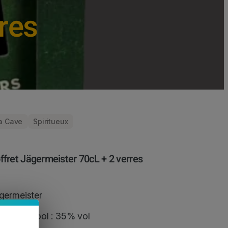
res
a Cave
Spiritueux
ffret Jägermeister 70cL + 2 verres
germeister
gré d’alcool : 35% vol