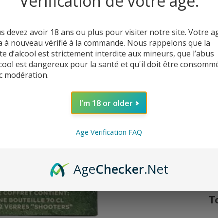
Vérification de votre âge.
s devez avoir 18 ans ou plus pour visiter notre site. Votre a
a à nouveau vérifié à la commande. Nous rappelons que la
te d’alcool est strictement interdite aux mineurs, que l’abus
lcool est dangereux pour la santé et qu'il doit être consomm
c modération.
I'm 18 or older
Age Verification FAQ
C’
Age
Checker
.Net
T
q