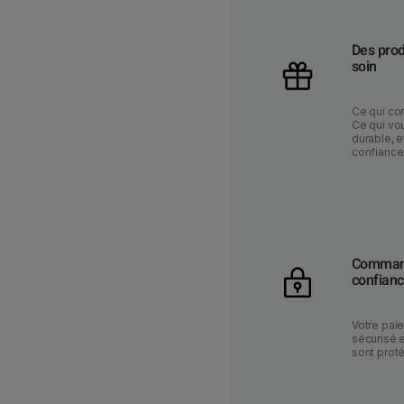
Des prod
soin
Ce qui co
Ce qui vou
durable, e
confiance
Command
confian
Votre pai
sécurisé 
sont prot