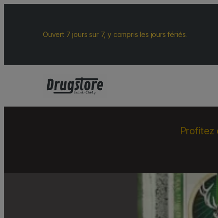
Ouvert 7 jours sur 7, y compris les jours fériés.
Profitez