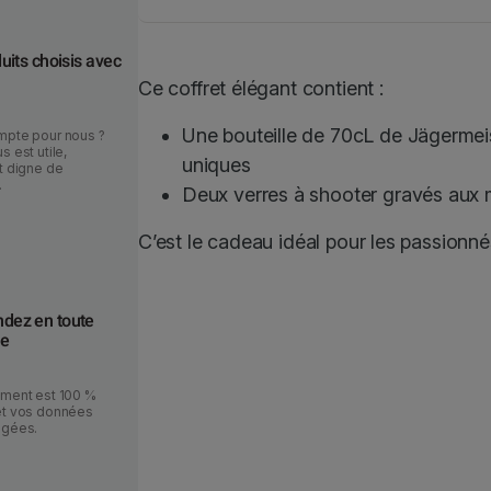
g
e
r
uits choisis avec
m
Ce coffret élégant contient :
e
Une bouteille de 70cL de Jägermeis
i
mpte pour nous ?
s est utile,
s
uniques
t digne de
.
t
Deux verres à shooter gravés aux 
e
C’est le cadeau idéal pour les passionné
r
7
0
ez en toute
c
ce
L
+
ement est 100 %
2
et vos données
v
égées.
e
r