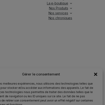
La e-boutique
Nos Produits
Nos services
Nos chroniques
Gérer le consentement
iés.
les meilleures expériences, nous utilisons des technologies telles que
 pour stocker et/ou accéder aux informations des appareils. Le fait de
 ces technologies nous permettra de traiter des données telles que le
ur la santé et qu’il doit être consommé avec modération.
t de navigation ou les ID uniques sur ce site. Le fait de ne pas
u de retirer son consentement peut avoir un effet négatif sur certaines
ques et fonctions.