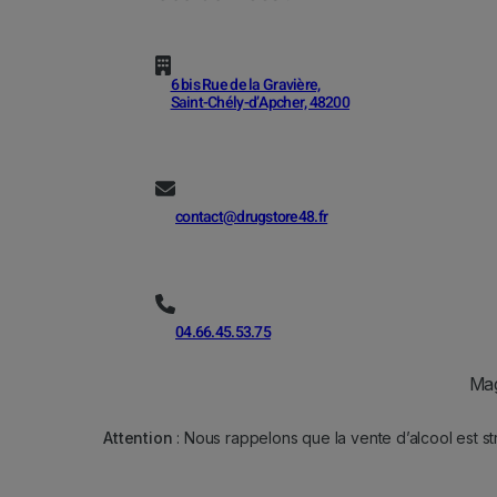
6 bis Rue de la Gravière,
Saint-Chély-d’Apcher, 48200
contact@drugstore48.fr
04.66.45.53.75
Mag
Attention
: Nous rappelons que la vente d’alcool est st