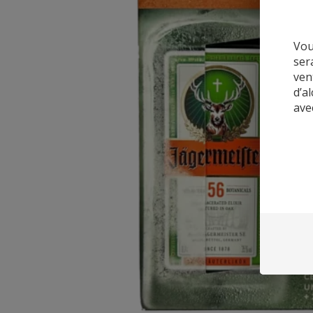
Vou
ser
ven
d’a
ave