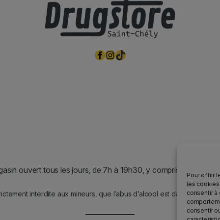
Facebook
Instagram
TikTok
asin ouvert tous les jours, de 7h à 19h30, y compris les jours fér
Pour offrir 
les cookies
consentir à
rictement interdite aux mineurs, que l’abus d’alcool est dangereux po
comportemen
consentir o
caractéristi