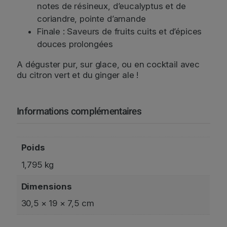
p
notes de résineux, d’eucalyptus et de
o
coriandre, pointe d’amande
l
Finale : Saveurs de fruits cuits et d’épices
é
douces prolongées
o
n
A déguster pur, sur glace, ou en cocktail avec
7
du citron vert et du ginger ale !
0
c
L
Informations complémentaires
+
V
e
r
Poids
r
1,795 kg
e
Dimensions
30,5 × 19 × 7,5 cm