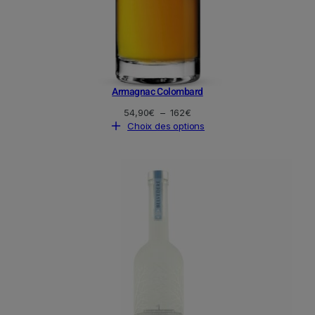
Armagnac Colombard
Plage
54,90
€
–
162
€
de
Choix des options
prix :
54,90€
à
162€