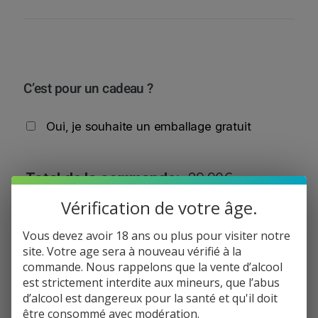
C’est pour un cadeau ?
Oui, je souhaite un emballage gratuit
Total de la commande:
29,90
€
q
Vérification de votre âge.
−
+
Ajouter au panier
u
a
Vous devez avoir 18 ans ou plus pour visiter notre
n
site. Votre age sera à nouveau vérifié à la
Informations de paiement
t
commande. Nous rappelons que la vente d’alcool
i
est strictement interdite aux mineurs, que l’abus
Informations de livraison
t
d’alcool est dangereux pour la santé et qu'il doit
Politique de réclamation
é
être consommé avec modération.