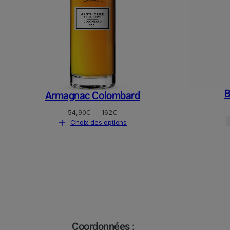
B
Armagnac Colombard
Plage
54,90
€
–
162
€
de
Choix des options
prix :
54,90€
à
162€
Coordonnées :