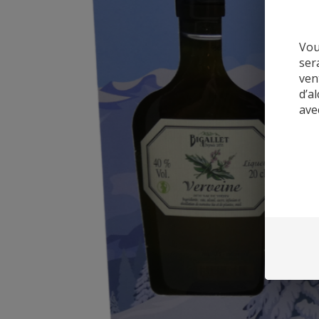
Vou
ser
ven
d’a
ave