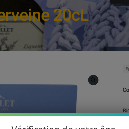
erveine 20cL
S
Co
Bi
De