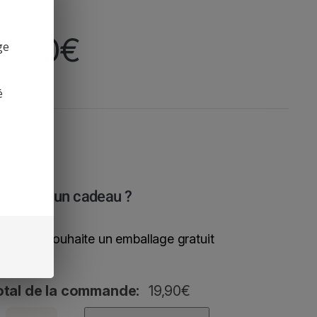
9,90
€
ge
é
est pour un cadeau ?
Oui, je souhaite un emballage gratuit
otal de la commande:
19,90
€