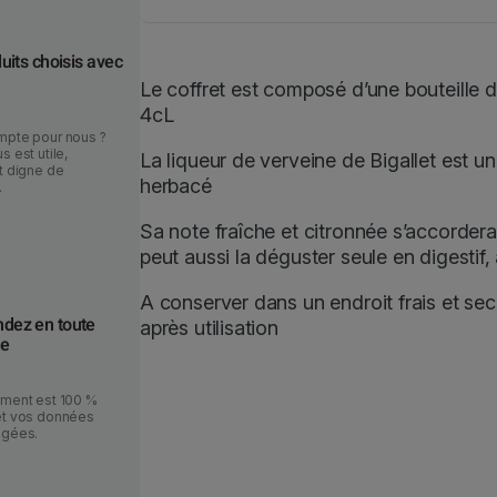
p
i
n
uits choisis avec
V
Le coffret est composé d’une bouteille 
e
4cL
r
mpte pour nous ?
s est utile,
La liqueur de verveine de Bigallet est un
v
t digne de
herbacé
.
e
i
Sa note fraîche et citronnée s’accordera
n
peut aussi la déguster seule en digestif
e
2
A conserver dans un endroit frais et sec, 
ez en toute
0
après utilisation
ce
c
L
ement est 100 %
et vos données
égées.