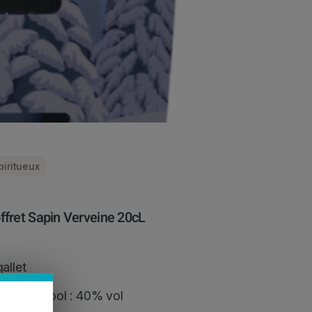
piritueux
ffret Sapin Verveine 20cL
gallet
gré d’alcool : 40% vol