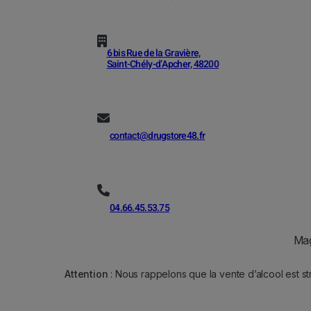
6 bis Rue de la Gravière,
Saint-Chély-d’Apcher, 48200
contact@drugstore48.fr
04.66.45.53.75
Mag
Attention
: Nous rappelons que la vente d’alcool est st