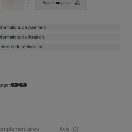
+
Ajouter au panier
nformations de paiement
nformations de livraison
olitique de réclamation
Facebook
Instagram
tager:
complémentaires
Avis (0)