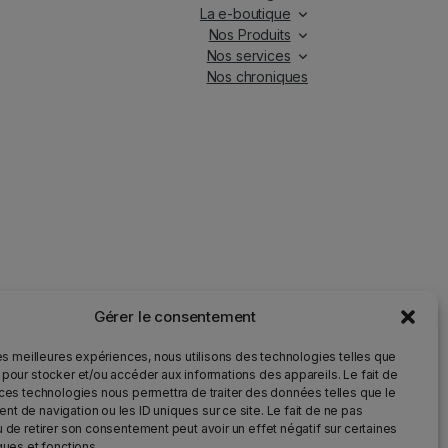
La e-boutique
Nos Produits
Nos services
Nos chroniques
Gérer le consentement
iés.
les meilleures expériences, nous utilisons des technologies telles que
 pour stocker et/ou accéder aux informations des appareils. Le fait de
 ces technologies nous permettra de traiter des données telles que le
ur la santé et qu’il doit être consommé avec modération.
t de navigation ou les ID uniques sur ce site. Le fait de ne pas
u de retirer son consentement peut avoir un effet négatif sur certaines
ques et fonctions.