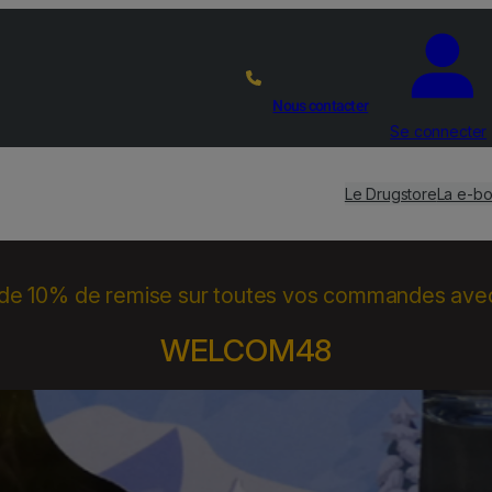
Nous contacter
Se connecter
Le Drugstore
La e-bo
 de 10% de remise sur toutes vos commandes ave
WELCOM48