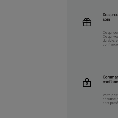
Des prod
soin
Ce qui co
Ce qui vou
durable, e
confiance
Command
confian
Votre pai
sécurisé 
sont prot