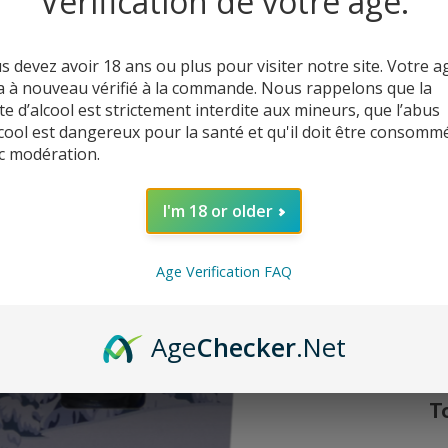
Vérification de votre âge.
1
s devez avoir 18 ans ou plus pour visiter notre site. Votre a
a à nouveau vérifié à la commande. Nous rappelons que la
te d’alcool est strictement interdite aux mineurs, que l’abus
lcool est dangereux pour la santé et qu'il doit être consomm
c modération.
I'm 18 or older
Age Verification FAQ
C’
Age
Checker
.Net
T
q