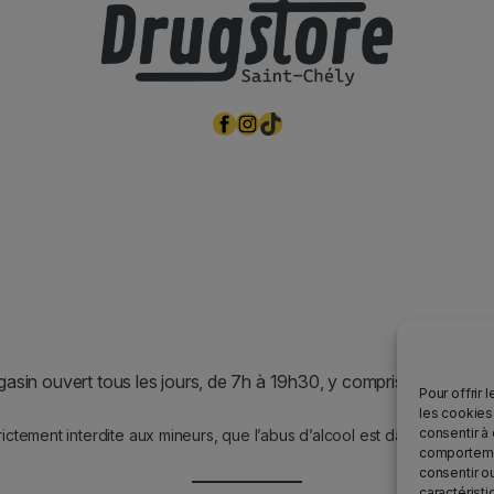
Facebook
Instagram
TikTok
asin ouvert tous les jours, de 7h à 19h30, y compris les jours fér
Pour offrir 
les cookies
consentir à
rictement interdite aux mineurs, que l’abus d’alcool est dangereux po
comportemen
consentir o
caractéristi