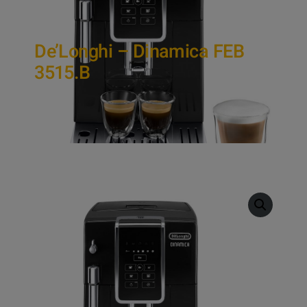
De’Longhi – Dinamica FEB
3515.B