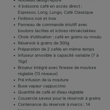
n
4 boissons café en accès direct :
a
Espresso, Long, Lungo, Café Classique
m
Finitions noir et inox
i
Panneau de commande intuitif avec
c
boutons tactiles et icônes rétroéclairées
a
Choix d’utilisation : café en grains ou moulu
F
E
Réservoir à grains de 300g
B
Préparation de 2 cafés en même temps
3
Infuseur amovible à capacité variable (7 à
5
15gr)
1
Broyeur intégré avec finesse de mouture
5
réglable (13 niveaux)
.
Pré infusion de la mouture
B
Buse vapeur cappuccino
Quantité de café et d’eau réglable
Couvercle saveur pour le réservoir à grains
Contenance du réservoir à marcs : 14