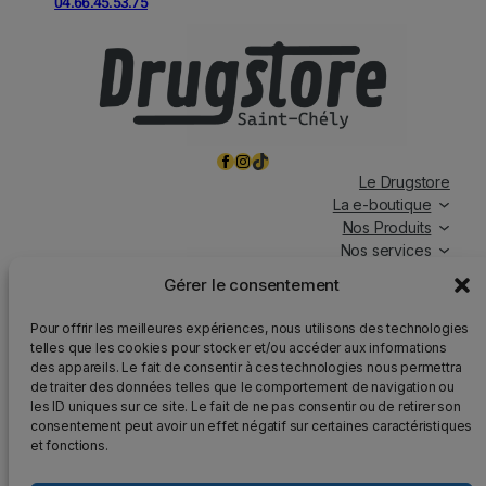
04.66.45.53.75
Facebook
Instagram
TikTok
Le Drugstore
La e-boutique
Nos Produits
Nos services
Nos chroniques
Gérer le consentement
Magasin ouvert tous les jours, de 7h à 19h30, y compris
Pour offrir les meilleures expériences, nous utilisons des technologies
les jours fériés.
telles que les cookies pour stocker et/ou accéder aux informations
des appareils. Le fait de consentir à ces technologies nous permettra
Attention
: Nous rappelons que la vente d’alcool est
de traiter des données telles que le comportement de navigation ou
strictement interdite aux mineurs, que l’abus d’alcool est
les ID uniques sur ce site. Le fait de ne pas consentir ou de retirer son
dangereux pour la santé et qu’il doit être consommé avec
consentement peut avoir un effet négatif sur certaines caractéristiques
modération.
et fonctions.