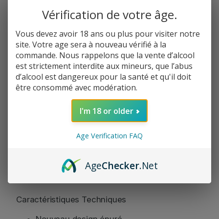
u
Vérification de votre âge.
a
n
Vous devez avoir 18 ans ou plus pour visiter notre
Informations de paiement
t
site. Votre age sera à nouveau vérifié à la
i
Informations de livraison
commande. Nous rappelons que la vente d’alcool
t
Politique de réclamation
est strictement interdite aux mineurs, que l’abus
é
d’alcool est dangereux pour la santé et qu'il doit
d
être consommé avec modération.
e
D
e
I'm 18 or older
Facebook
Instagram
Partager:
'
L
Age Verification FAQ
o
n
Age
Checker
.Net
g
Description
h
i
–
Caractéristiques Techniques
D
i
Nouveau design épuré