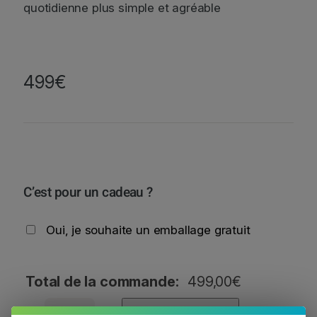
quotidienne plus simple et agréable
499
€
C’est pour un cadeau ?
Oui, je souhaite un emballage gratuit
Total de la commande:
499,00
€
q
−
+
Ajouter au panier