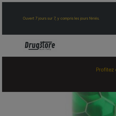
Ouvert 7 jours sur 7, y compris les jours fériés.
Profitez