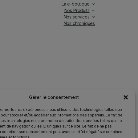
La e-boutique
Nos Produits
Nos services
Nos chroniques
Gérer le consentement
iés.
les meilleures expériences, nous utilisons des technologies telles que
 pour stocker et/ou accéder aux informations des appareils. Le fait de
 ces technologies nous permettra de traiter des données telles que le
ur la santé et qu’il doit être consommé avec modération.
t de navigation ou les ID uniques sur ce site. Le fait de ne pas
u de retirer son consentement peut avoir un effet négatif sur certaines
ques et fonctions.