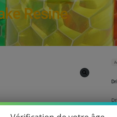
ake Resine
A
Dr
Dr
in
Co