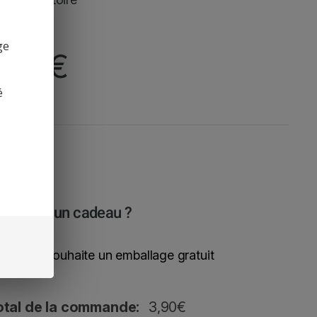
ge
3,90
€
é
est pour un cadeau ?
Oui, je souhaite un emballage gratuit
otal de la commande:
3,90
€