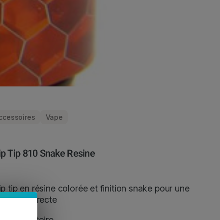
ccessoires
Vape
ip Tip 810 Snake Resine
ip tip en résine colorée et finition snake pour une
halation directe
loris aléatoire