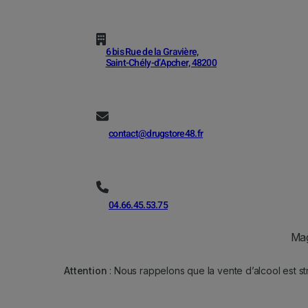
6 bis Rue de la Gravière,
Saint-Chély-d’Apcher, 48200
contact@drugstore48.fr
04.66.45.53.75
Mag
Attention
: Nous rappelons que la vente d’alcool est st