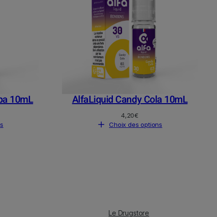
apa 10mL
AlfaLiquid Candy Cola 10mL
4,20
€
ns
Choix des options
Le Drugstore