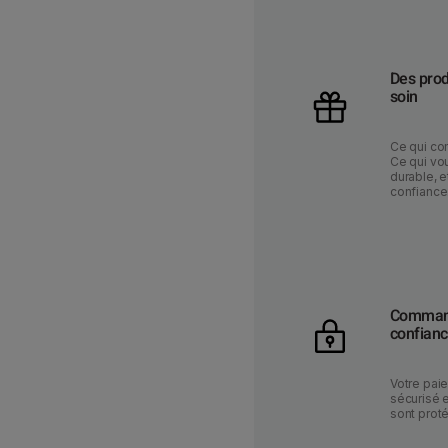
Des prod
soin
Ce qui co
Ce qui vou
durable, e
confiance
Command
confian
Votre pai
sécurisé 
sont prot