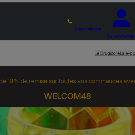
Nous contacter
Se connecter
Le Drugstore
La e-bo
 de 10% de remise sur toutes vos commandes ave
WELCOM48