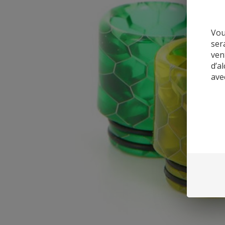
Vou
ser
ven
d’a
ave