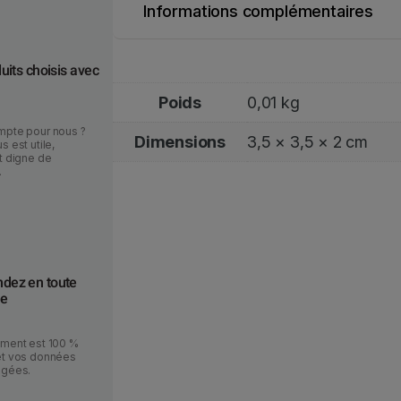
1
Informations complémentaires
0
S
n
uits choisis avec
a
Poids
0,01 kg
k
e
mpte pour nous ?
Dimensions
3,5 × 3,5 × 2 cm
s est utile,
R
t digne de
.
e
s
i
n
e
ez en toute
ce
ement est 100 %
et vos données
égées.