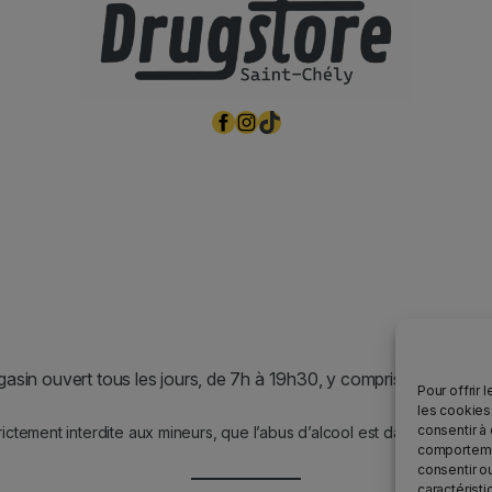
Facebook
Instagram
TikTok
asin ouvert tous les jours, de 7h à 19h30, y compris les jours fér
Pour offrir 
les cookies
consentir à
rictement interdite aux mineurs, que l’abus d’alcool est dangereux po
comportemen
consentir o
caractéristi