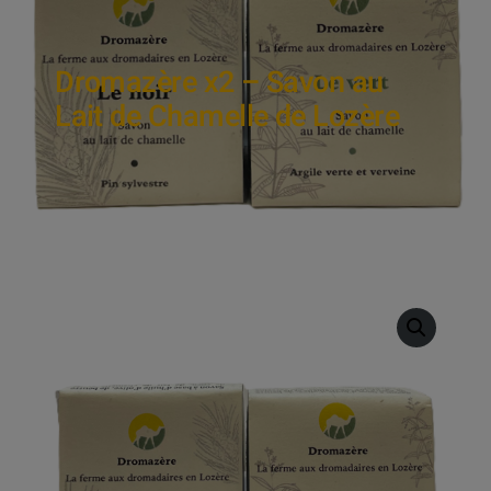
Dromazère x2 – Savon au
Lait de Chamelle de Lozère