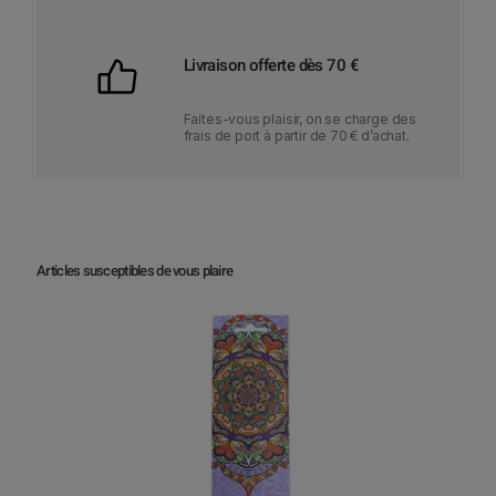
o
o
p
p
Livraison offerte dès 70 €
t
t
i
i
Faites-vous plaisir, on se charge des
o
o
frais de port à partir de 70 € d’achat.
n
n
s
s
p
p
e
e
u
u
Articles susceptibles de vous plaire
v
v
e
e
n
n
t
t
ê
ê
t
t
r
r
e
e