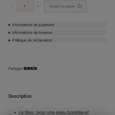
q
−
+
Ajouter au panier
u
a
n
Informations de paiement
t
i
Informations de livraison
t
Politique de réclamation
é
d
e
D
r
Facebook
Instagram
Partager:
o
m
a
z
è
Description
r
e
x
Le bleu : pour une peau boostée et