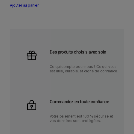
e
e
Ajouter au panier
u
u
r
r
s
s
v
v
a
a
r
r
Des produits choisis avec soin
i
i
a
a
Ce qui compte pour nous ? Ce qui vous
est utile, durable, et digne de confiance.
t
t
i
i
o
o
n
n
Commandez en toute confiance
s
s
.
.
Votre paiement est 100 % sécurisé et
L
L
vos données sont protégées.
e
e
s
s