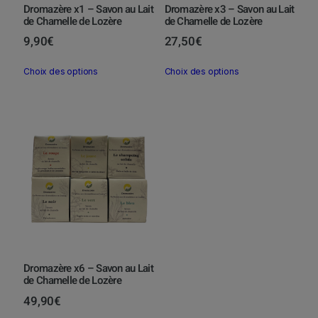
Dromazère x1 – Savon au Lait
Dromazère x3 – Savon au Lait
de Chamelle de Lozère
de Chamelle de Lozère
9,90
€
27,50
€
C
C
Choix des options
Choix des options
e
e
p
p
r
r
o
o
d
d
u
u
i
i
t
t
a
a
p
p
l
l
Dromazère x6 – Savon au Lait
u
u
de Chamelle de Lozère
s
s
49,90
€
i
i