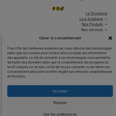
Facebook
Instagram
TikTok
Le Drugstore
La e-boutique
Nos Produits
Nos services
Nos chroniques
Gérer le consentement
Magasin ouvert tous les jours, de 7h à 19h30, y compris
Pour offrir les meilleures expériences, nous utilisons des technologies
les jours fériés.
telles que les cookies pour stocker et/ou accéder aux informations
des appareils. Le fait de consentir à ces technologies nous permettra
Attention
: Nous rappelons que la vente d’alcool est
de traiter des données telles que le comportement de navigation ou
strictement interdite aux mineurs, que l’abus d’alcool est
les ID uniques sur ce site. Le fait de ne pas consentir ou de retirer son
dangereux pour la santé et qu’il doit être consommé avec
consentement peut avoir un effet négatif sur certaines caractéristiques
modération.
et fonctions.
Accepter
2025 – Tous droits réservés au DrugStore48
Refuser
Mentions légales
–
Politique de confidentialité
–
Voir les préférences