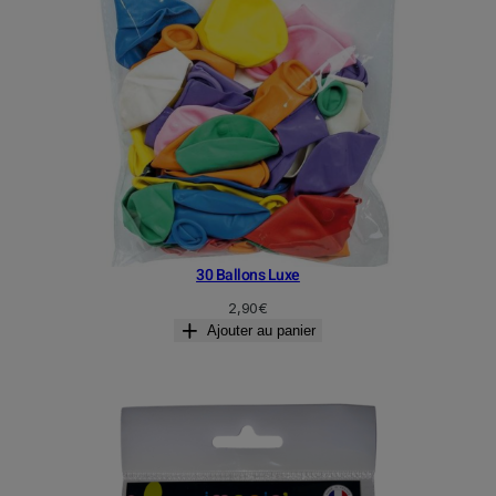
u
u
p
p
r
r
o
o
d
d
u
u
i
i
t
t
30 Ballons Luxe
2,90
€
Ajouter au panier