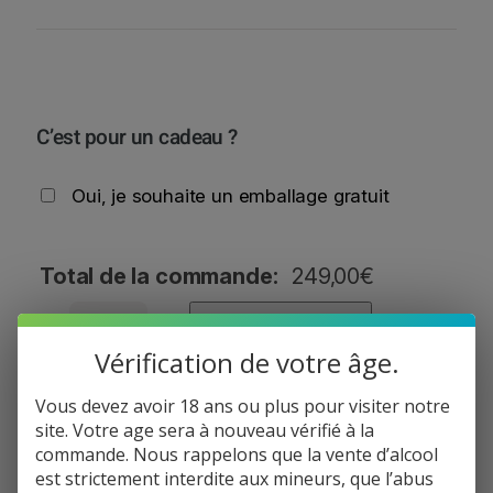
C’est pour un cadeau ?
Oui, je souhaite un emballage gratuit
Total de la commande:
249,00
€
q
−
+
Ajouter au panier
u
Vérification de votre âge.
a
n
Vous devez avoir 18 ans ou plus pour visiter notre
Informations de paiement
t
site. Votre age sera à nouveau vérifié à la
i
Informations de livraison
commande. Nous rappelons que la vente d’alcool
t
Politique de réclamation
est strictement interdite aux mineurs, que l’abus
é