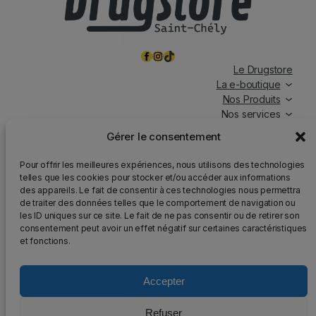
Facebook
Instagram
TikTok
Le Drugstore
La e-boutique
Nos Produits
Nos services
Nos chroniques
Gérer le consentement
Magasin ouvert tous les jours, de 7h à 19h30, y compris
Pour offrir les meilleures expériences, nous utilisons des technologies
les jours fériés.
telles que les cookies pour stocker et/ou accéder aux informations
des appareils. Le fait de consentir à ces technologies nous permettra
Attention
: Nous rappelons que la vente d’alcool est
de traiter des données telles que le comportement de navigation ou
strictement interdite aux mineurs, que l’abus d’alcool est
les ID uniques sur ce site. Le fait de ne pas consentir ou de retirer son
dangereux pour la santé et qu’il doit être consommé avec
consentement peut avoir un effet négatif sur certaines caractéristiques
modération.
et fonctions.
Accepter
2025 – Tous droits réservés au DrugStore48
Refuser