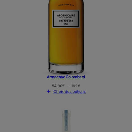
Armagnac Colombard
Plage
54,90
€
–
162
€
de
Choix des options
prix :
54,90€
à
162€