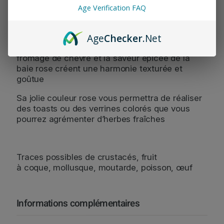
Age Verification FAQ
Une recette pleine de fraîcheur et de douceur, à
la texture crémeuse et d’une jolie couleur rose
Age
Checker
.Net
Le sucré de la betterave, le crémeux du
fromage de chèvre et la saveur épicée de la
baie rose créent une harmonie texturée et
goûtue
Sa jolie couleur rose vous permettra de réaliser
des toasts ou des verrines colorés que vous
pourrez agrémenter d’herbes fraîches
Traces possibles de crustacés, fruit
à coque, mollusque, moutarde, poisson, œuf
Informations complémentaires