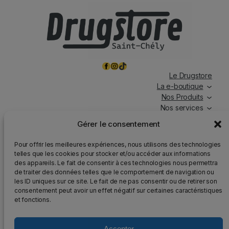
Facebook
Instagram
TikTok
Le Drugstore
La e-boutique
Nos Produits
Nos services
Nos chroniques
Gérer le consentement
Magasin ouvert tous les jours, de 7h à 19h30, y compris
Pour offrir les meilleures expériences, nous utilisons des technologies
les jours fériés.
telles que les cookies pour stocker et/ou accéder aux informations
des appareils. Le fait de consentir à ces technologies nous permettra
Attention
: Nous rappelons que la vente d’alcool est
de traiter des données telles que le comportement de navigation ou
strictement interdite aux mineurs, que l’abus d’alcool est
les ID uniques sur ce site. Le fait de ne pas consentir ou de retirer son
dangereux pour la santé et qu’il doit être consommé avec
consentement peut avoir un effet négatif sur certaines caractéristiques
modération.
et fonctions.
Accepter