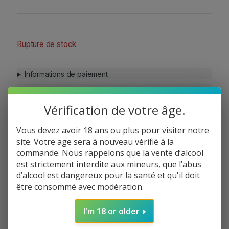
Rupture de stock
Informations de paiement
Informations de livraison
Politique de réclamation
Vérification de votre âge.
Vous devez avoir 18 ans ou plus pour visiter notre
site. Votre age sera à nouveau vérifié à la
commande. Nous rappelons que la vente d’alcool
Facebook
Instagram
Partager:
est strictement interdite aux mineurs, que l’abus
d’alcool est dangereux pour la santé et qu'il doit
être consommé avec modération.
I'm 18 or older
Description