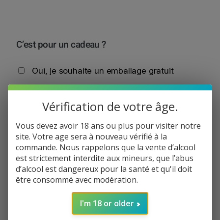
C’est pour un cadeau ?
Oui, je souhaite un emballage gratuit
Vérification de votre âge.
Total de la commande:
11,40
€
q
Vous devez avoir 18 ans ou plus pour visiter notre
−
+
Ajouter au panier
u
site. Votre age sera à nouveau vérifié à la
a
commande. Nous rappelons que la vente d’alcool
n
est strictement interdite aux mineurs, que l’abus
Informations de paiement
t
d’alcool est dangereux pour la santé et qu'il doit
i
être consommé avec modération.
Informations de livraison
t
Politique de réclamation
é
I'm 18 or older
d
e