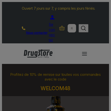
Ouvert 7 jours sur 7, y compris les jours fériés.
Se
R
con
Nous contacter
e
nec
c
ter
h
e
r
c
h
Profitez de 10% de remise sur toutes vos commandes
e
avec le code
r
WELCOM48