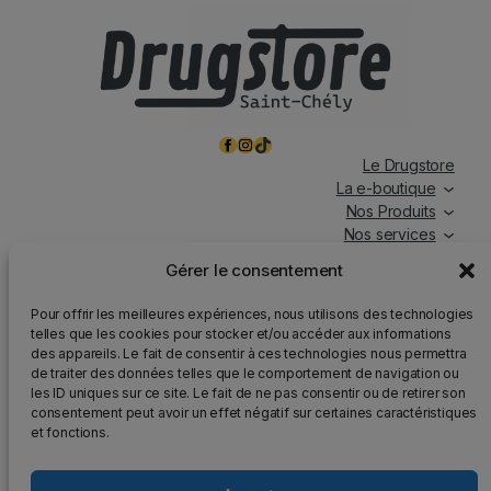
Facebook
Instagram
TikTok
Le Drugstore
La e-boutique
Nos Produits
Nos services
Nos chroniques
Gérer le consentement
Magasin ouvert tous les jours, de 7h à 19h30, y compris
Pour offrir les meilleures expériences, nous utilisons des technologies
les jours fériés.
telles que les cookies pour stocker et/ou accéder aux informations
des appareils. Le fait de consentir à ces technologies nous permettra
Attention
: Nous rappelons que la vente d’alcool est
de traiter des données telles que le comportement de navigation ou
strictement interdite aux mineurs, que l’abus d’alcool est
les ID uniques sur ce site. Le fait de ne pas consentir ou de retirer son
dangereux pour la santé et qu’il doit être consommé avec
consentement peut avoir un effet négatif sur certaines caractéristiques
modération.
et fonctions.