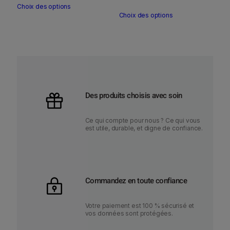
C
Choix des options
C
e
Choix des options
e
p
p
r
r
o
o
d
d
u
u
i
Des produits choisis avec soin
i
t
t
a
Ce qui compte pour nous ? Ce qui vous
a
est utile, durable, et digne de confiance.
p
p
l
l
u
u
s
s
Commandez en toute confiance
i
i
e
e
u
Votre paiement est 100 % sécurisé et
vos données sont protégées.
u
r
r