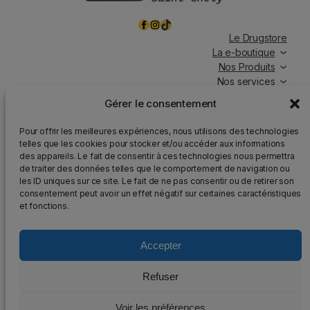
Facebook
Instagram
TikTok
Le Drugstore
La e-boutique
Nos Produits
Nos services
Nos chroniques
Gérer le consentement
Magasin ouvert tous les jours, de 7h à 19h30, y compris
Pour offrir les meilleures expériences, nous utilisons des technologies
les jours fériés.
telles que les cookies pour stocker et/ou accéder aux informations
des appareils. Le fait de consentir à ces technologies nous permettra
Attention
: Nous rappelons que la vente d’alcool est
de traiter des données telles que le comportement de navigation ou
strictement interdite aux mineurs, que l’abus d’alcool est
les ID uniques sur ce site. Le fait de ne pas consentir ou de retirer son
dangereux pour la santé et qu’il doit être consommé avec
consentement peut avoir un effet négatif sur certaines caractéristiques
modération.
et fonctions.
Accepter
2025 – Tous droits réservés au DrugStore48
Refuser
Mentions légales
–
Politique de confidentialité
–
Voir les préférences