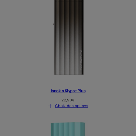
r
o
o
d
d
u
u
i
i
t
t
Innokin Klypse Plus
22,90
€
Choix des options