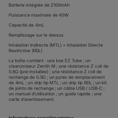
T
Batterie intégrée de 2100mAh
u
b
Puissance maximale de 40W
e
Capacité de 4mL
Remplissage sur le dessus
Inhalation Indirecte (MTL) + Inhalation Directe
Restrictive (RDL)
La boîte contient : une box EZ Tube ; un
clearomiseur Zenith M ; une résistance Z coil de
0.8Ω (pré-installée) ; une résistance Z coil de
rechange de 0.3Ω ; un pyrex de remplacement
de 4mL ; un drip tip MTL ; un drip tip RDL ; un kit
de joints de rechange ; un câble USB / USB-C ;
un manuel d’utilisation ; un guide rapide ; une
carte d’avertissement