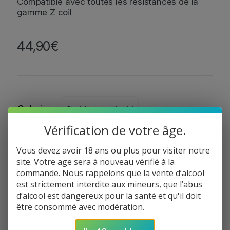
Compatible avec toutes les résistances de la
gamme Z coil
44,90
€
Coloris
Vérification de votre âge.
Vous devez avoir 18 ans ou plus pour visiter notre
site. Votre age sera à nouveau vérifié à la
C’est pour un cadeau ?
commande. Nous rappelons que la vente d’alcool
est strictement interdite aux mineurs, que l’abus
d’alcool est dangereux pour la santé et qu'il doit
Oui, je souhaite un emballage gratuit
être consommé avec modération.