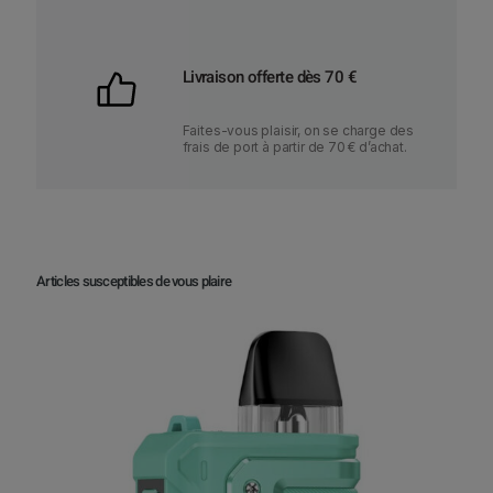
s
s
v
v
a
Livraison offerte dès 70 €
a
r
r
i
Faites-vous plaisir, on se charge des
i
a
frais de port à partir de 70 € d’achat.
a
t
t
i
i
o
o
n
n
s
Articles susceptibles de vous plaire
s
.
.
L
L
e
e
s
s
o
o
p
p
t
t