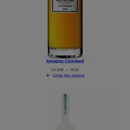
Armagnac Colombard
Plage
54,90
€
–
162
€
de
Choix des options
prix :
54,90€
à
162€