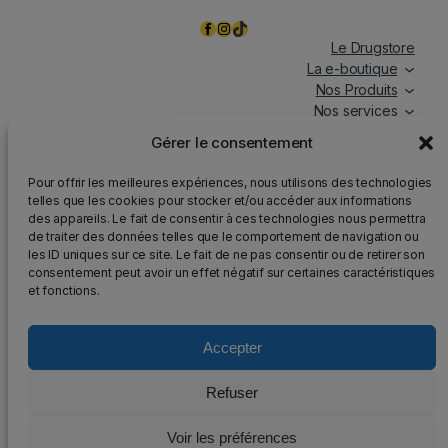
Facebook
Instagram
TikTok
Le Drugstore
La e-boutique
Nos Produits
Nos services
Nos chroniques
Gérer le consentement
Magasin ouvert tous les jours, de 7h à 19h30, y compris
Pour offrir les meilleures expériences, nous utilisons des technologies
les jours fériés.
telles que les cookies pour stocker et/ou accéder aux informations
des appareils. Le fait de consentir à ces technologies nous permettra
Attention
: Nous rappelons que la vente d’alcool est
de traiter des données telles que le comportement de navigation ou
strictement interdite aux mineurs, que l’abus d’alcool est
les ID uniques sur ce site. Le fait de ne pas consentir ou de retirer son
dangereux pour la santé et qu’il doit être consommé avec
consentement peut avoir un effet négatif sur certaines caractéristiques
modération.
et fonctions.
Accepter
2025 – Tous droits réservés au DrugStore48
Refuser
Mentions légales
–
Politique de confidentialité
–
Voir les préférences