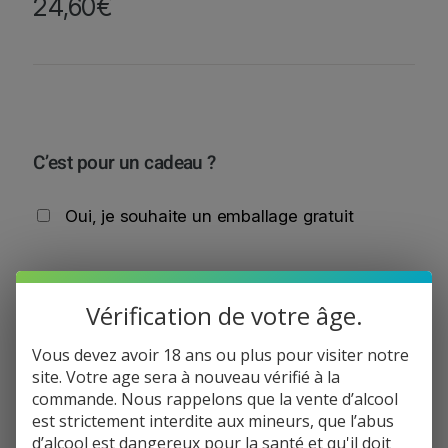
24,60
€
C’est pour un cadeau ?
Oui, je souhaite un emballage gratuit
Total de la commande:
24,60
€
Vérification de votre âge.
q
−
+
Ajouter au panier
u
Vous devez avoir 18 ans ou plus pour visiter notre
a
site. Votre age sera à nouveau vérifié à la
n
commande. Nous rappelons que la vente d’alcool
Informations de paiement
t
est strictement interdite aux mineurs, que l’abus
i
Informations de livraison
d’alcool est dangereux pour la santé et qu'il doit