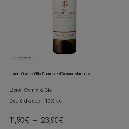
Vin Blanc
Lionel Osmin Villa Chambre d’Amour Moelleux
Lionel Osmin & Cie
Degré d’alcool : 10% vol
P
11,90
€
–
23,90
€