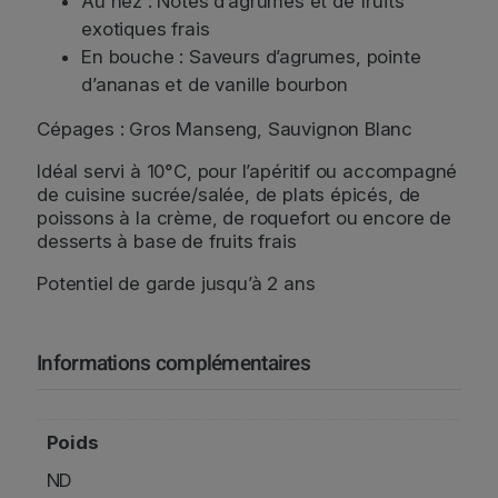
Au nez : Notes d’agrumes et de fruits
l
a
exotiques frais
C
En bouche : Saveurs d’agrumes, pointe
h
d’ananas et de vanille bourbon
a
m
Cépages : Gros Manseng, Sauvignon Blanc
b
Idéal servi à 10°C, pour l’apéritif ou accompagné
r
de cuisine sucrée/salée, de plats épicés, de
e
poissons à la crème, de roquefort ou encore de
d
desserts à base de fruits frais
'
A
Potentiel de garde jusqu’à 2 ans
m
o
u
Informations complémentaires
r
M
o
e
Poids
l
ND
l