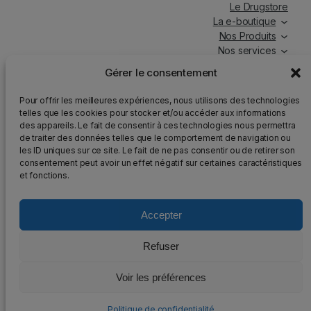
Le Drugstore
La e-boutique
Nos Produits
Nos services
Nos chroniques
Gérer le consentement
Magasin ouvert tous les jours, de 7h à 19h30, y compris
Pour offrir les meilleures expériences, nous utilisons des technologies
les jours fériés.
telles que les cookies pour stocker et/ou accéder aux informations
des appareils. Le fait de consentir à ces technologies nous permettra
Attention
: Nous rappelons que la vente d’alcool est
de traiter des données telles que le comportement de navigation ou
strictement interdite aux mineurs, que l’abus d’alcool est
les ID uniques sur ce site. Le fait de ne pas consentir ou de retirer son
dangereux pour la santé et qu’il doit être consommé avec
consentement peut avoir un effet négatif sur certaines caractéristiques
modération.
et fonctions.
Accepter
2025 – Tous droits réservés au DrugStore48
Refuser
Mentions légales
–
Politique de confidentialité
–
Voir les préférences
Plan du site
–
Conception et développement :
AFA-Multimédia
Politique de confidentialité