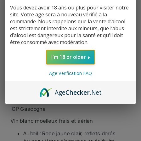
1
Informations de paiement
t
Vous devez avoir 18 ans ou plus pour visiter notre
i
1
Informations de livraison
site. Votre age sera à nouveau vérifié à la
t
commande. Nous rappelons que la vente d’alcool
Politique de réclamation
,
é
est strictement interdite aux mineurs, que l’abus
d
9
d’alcool est dangereux pour la santé et qu'il doit
e
être consommé avec modération.
L
0
i
Facebook
Instagram
Partager:
I'm 18 or older
€
o
n
à
e
Age Verification FAQ
l
2
O
Description
Age
Checker
.Net
3
s
m
,
i
IGP Gascogne
n
9
V
Vin blanc moelleux frais et aérien
0
i
A l’œil : Robe jaune clair, reflets dorés
l
€