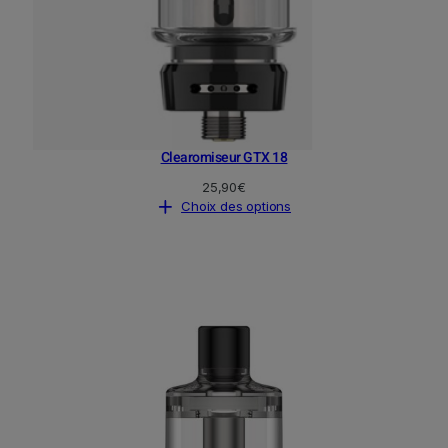
i
e
s
s
u
r
Clearomiseur GTX 18
l
a
25,90
€
Choix des options
p
a
g
e
d
u
p
r
o
d