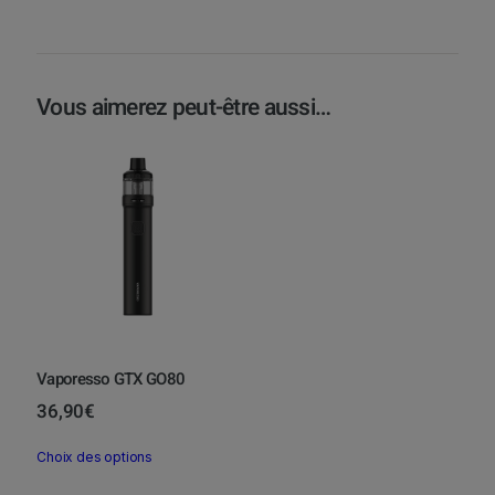
Vous aimerez peut-être aussi…
Vaporesso GTX GO80
36,90
€
C
Choix des options
e