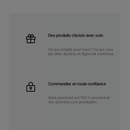
p
r
o
d
u
Des produits choisis avec soin
i
t
Ce qui compte pour nous ? Ce qui vous
a
est utile, durable, et digne de confiance.
p
l
u
s
Commandez en toute confiance
i
e
Votre paiement est 100 % sécurisé et
vos données sont protégées.
u
r
s
v