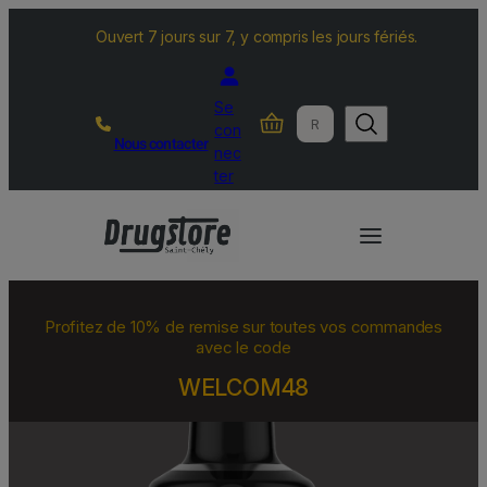
Ouvert 7 jours sur 7, y compris les jours fériés.
Se
R
con
Nous contacter
e
nec
c
ter
h
e
r
c
h
Profitez de 10% de remise sur toutes vos commandes
e
avec le code
r
WELCOM48