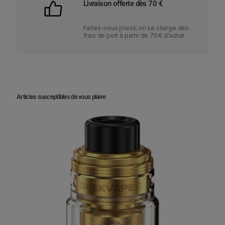
Livraison offerte dès 70 €
a
r
Faites-vous plaisir, on se charge des
i
frais de port à partir de 70 € d’achat.
a
t
i
o
n
Articles susceptibles de vous plaire
s
.
L
e
s
o
p
t
i
o