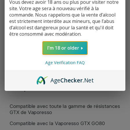
Vous devez avoir 18 ans ou plus pour visiter notre
n
site. Votre age sera à nouveau vérifié à la
Informations de paiement
t
commande. Nous rappelons que la vente d’alcool
i
Informations de livraison
est strictement interdite aux mineurs, que l’abus
t
Politique de réclamation
d’alcool est dangereux pour la santé et qu'il doit
é
être consommé avec modération.
d
e
P
I'm 18 or older
a
Facebook
Instagram
Partager:
c
Age Verification FAQ
k
2
p
Age
Checker
.Net
o
Description
d
s
V
Compatible avec toute la gamme de résistances
a
GTX de Vaporesso
p
Compatible avec la Vaporesso GTX GO80
o
r