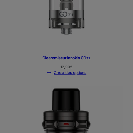
u
i
t
Clearomiseur Innokin GOz+
12,90
€
Choix des options