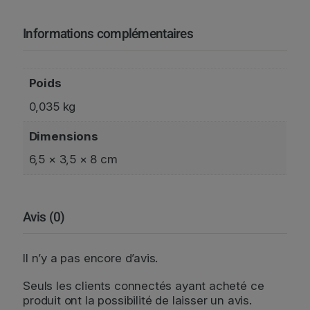
e
s
Informations complémentaires
s
o
G
Poids
T
X
0,035 kg
P
Dimensions
o
d
6,5 × 3,5 × 8 cm
2
6
Avis (0)
Il n’y a pas encore d’avis.
Seuls les clients connectés ayant acheté ce
produit ont la possibilité de laisser un avis.