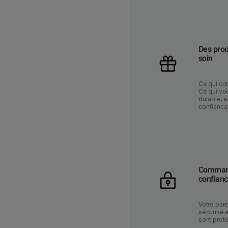
Des prod
soin
Ce qui co
Ce qui vou
durable, e
confiance
Command
confian
Votre pai
sécurisé 
sont prot