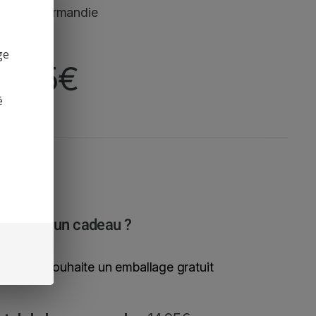
igine : Normandie
ge
4,95
€
é
est pour un cadeau ?
Oui, je souhaite un emballage gratuit