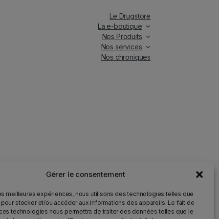
Le Drugstore
La e-boutique
Nos Produits
Nos services
Nos chroniques
Gérer le consentement
iés.
les meilleures expériences, nous utilisons des technologies telles que
 pour stocker et/ou accéder aux informations des appareils. Le fait de
 ces technologies nous permettra de traiter des données telles que le
ur la santé et qu’il doit être consommé avec modération.