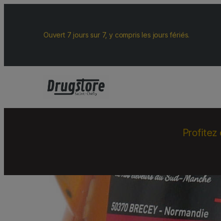
Ouvert 7 jours sur 7, y compris les jours fériés.
Profitez