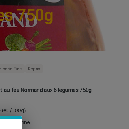
es 750g
picerie Fine
Repas
t-au-feu Normand aux 6 légumes 750g
.99€ / 100g)
 Chaiseronne