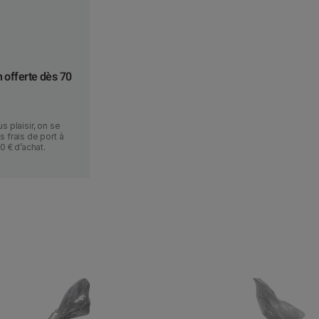
e
s
7
5
0
n offerte dès 70
g
s plaisir, on se
 frais de port à
70 € d’achat.