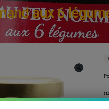
mand aux 6 légum
É
Po
(1
La