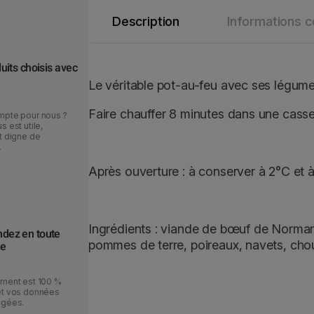
e
Description
Informations 
u
N
o
uits choisis avec
r
Le véritable pot-au-feu avec ses légume
m
Faire chauffer 8 minutes dans une cass
a
mpte pour nous ?
s est utile,
n
t digne de
.
d
a
Après ouverture : à conserver à 2°C e
u
x
6
Ingrédients : viande de bœuf de Norman
ez en toute
l
pommes de terre, poireaux, navets, choux 
ce
é
g
ement est 100 %
u
et vos données
m
égées.