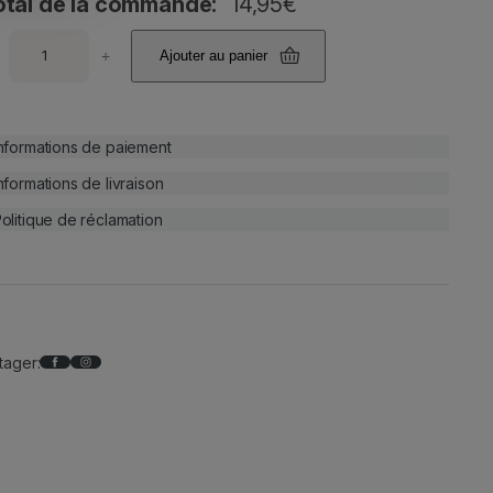
otal de la commande:
14,95
€
+
Ajouter au panier
nformations de paiement
nformations de livraison
olitique de réclamation
Facebook
Instagram
tager: