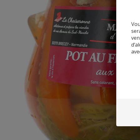
Vou
ser
ven
d’a
ave