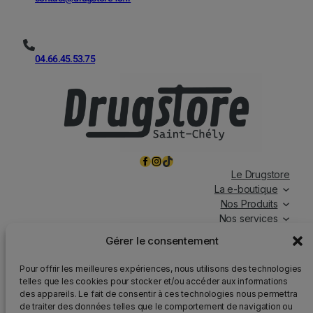
04.66.45.53.75
Facebook
Instagram
TikTok
Le Drugstore
La e-boutique
Nos Produits
Nos services
Nos chroniques
Gérer le consentement
Magasin ouvert tous les jours, de 7h à 19h30, y compris
Pour offrir les meilleures expériences, nous utilisons des technologies
les jours fériés.
telles que les cookies pour stocker et/ou accéder aux informations
des appareils. Le fait de consentir à ces technologies nous permettra
Attention
: Nous rappelons que la vente d’alcool est
de traiter des données telles que le comportement de navigation ou