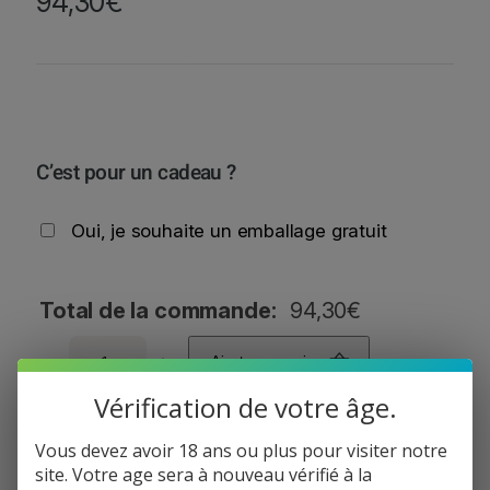
94,30
€
C’est pour un cadeau ?
Oui, je souhaite un emballage gratuit
Total de la commande:
94,30
€
q
−
+
Ajouter au panier
u
a
Vérification de votre âge.
n
Informations de paiement
t
Vous devez avoir 18 ans ou plus pour visiter notre
i
site. Votre age sera à nouveau vérifié à la
Informations de livraison