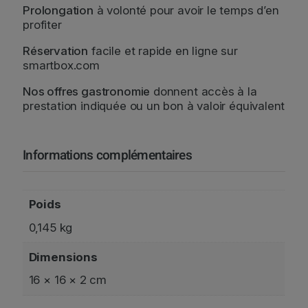
Prolongation
à volonté pour avoir le temps d’en
z
profiter
-
V
Réservation
facile et rapide en ligne sur
o
smartbox.com
u
s
Nos offres gastronomie
donnent accès à la
G
prestation indiquée ou un bon à valoir équivalent
o
u
r
Informations complémentaires
m
a
n
Poids
d
0,145 kg
Dimensions
16 × 16 × 2 cm