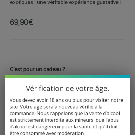
exotiques : une véritable expérience gustative !
69,90
€
C’est pour un cadeau ?
Oui, je souhaite un emballage gratuit
Vérification de votre âge.
Vous devez avoir 18 ans ou plus pour visiter notre
site. Votre age sera à nouveau vérifié à la
Total de la commande:
69,90
€
commande. Nous rappelons que la vente d’alcool
q
est strictement interdite aux mineurs, que l’abus
−
+
Ajouter au panier
u
d’alcool est dangereux pour la santé et qu'il doit
a
être consommé avec modération.