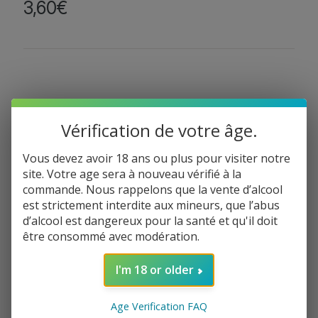
3,60
€
C’est pour un cadeau ?
Vérification de votre âge.
Oui, je souhaite un emballage gratuit
Vous devez avoir 18 ans ou plus pour visiter notre
site. Votre age sera à nouveau vérifié à la
commande. Nous rappelons que la vente d’alcool
est strictement interdite aux mineurs, que l’abus
Total de la commande:
3,60
€
d’alcool est dangereux pour la santé et qu'il doit
q
être consommé avec modération.
−
+
Ajouter au panier
u
a
I'm 18 or older
n
Informations de paiement
t
Age Verification FAQ
i
Informations de livraison