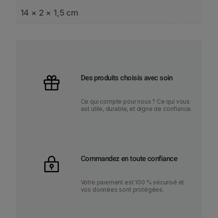
r
14 × 2 × 1,5 cm
Des produits choisis avec soin
Ce qui compte pour nous ? Ce qui vous
est utile, durable, et digne de confiance.
Commandez en toute confiance
Votre paiement est 100 % sécurisé et
vos données sont protégées.