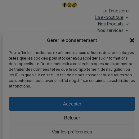
Facebook
Instagram
TikTok
Le Drugstore
La e-boutique
Nos Produits
Nos services
Nos chroniques
Gérer le consentement
Magasin ouvert tous les jours, de 7h à 19h30, y compris
Pour offrir les meilleures expériences, nous utilisons des technologies
les jours fériés.
telles que les cookies pour stocker et/ou accéder aux informations
des appareils. Le fait de consentir à ces technologies nous permettra
Attention
: Nous rappelons que la vente d’alcool est
de traiter des données telles que le comportement de navigation ou
strictement interdite aux mineurs, que l’abus d’alcool est
les ID uniques sur ce site. Le fait de ne pas consentir ou de retirer son
dangereux pour la santé et qu’il doit être consommé avec
consentement peut avoir un effet négatif sur certaines caractéristiques
modération.
et fonctions.
Accepter
2025 – Tous droits réservés au DrugStore48
Refuser
Mentions légales
–
Politique de confidentialité
–
Voir les préférences
Plan du site
–
Conception et développement :