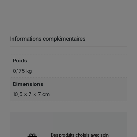
e
t
o
x
1
Informations complémentaires
0
0
g
B
Poids
o
0,175 kg
î
t
Dimensions
e
10,5 × 7 × 7 cm
Des produits choisis avec soin