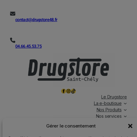
contact@drugstore48.fr
04.66.45.53.75
Facebook
Instagram
TikTok
Le Drugstore
La e-boutique
Nos Produits
Nos services
Nos chroniques
Gérer le consentement
Magasin ouvert tous les jours, de 7h à 19h30, y compris