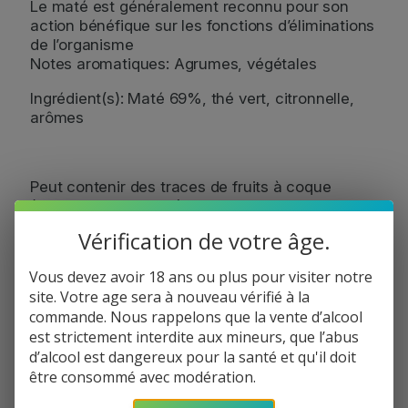
Le maté est généralement reconnu pour son
action bénéfique sur les fonctions d’éliminations
de l’organisme
Notes aromatiques: Agrumes, végétales
Ingrédient(s): Maté 69%, thé vert, citronnelle,
arômes
Peut contenir des traces de fruits à coque
(amandes, noisettes), de lait et de soja
Vérification de votre âge.
11
€
Vous devez avoir 18 ans ou plus pour visiter notre
site. Votre age sera à nouveau vérifié à la
commande. Nous rappelons que la vente d’alcool
est strictement interdite aux mineurs, que l’abus
d’alcool est dangereux pour la santé et qu'il doit
être consommé avec modération.