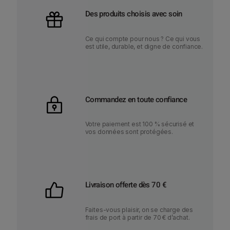
p
u
r
Des produits choisis avec soin
i
i
t
x
Ce qui compte pour nous ? Ce qui vous
a
est utile, durable, et digne de confiance.
p
:
l
5
u
9
s
Commandez en toute confiance
,
i
9
e
Votre paiement est 100 % sécurisé et
0
vos données sont protégées.
u
€
r
à
s
1
v
3
Livraison offerte dès 70 €
a
6
r
€
Faites-vous plaisir, on se charge des
i
frais de port à partir de 70 € d’achat.
a