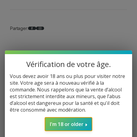
d
e
D
u
Facebook
Instagram
Partager:
o
R
R
u
i
Description
Vérification de votre âge.
n
a
Vous devez avoir 18 ans ou plus pour visiter notre
r
Coffret en bois contenant une bouteille de
site. Votre age sera à nouveau vérifié à la
t
champagne Ruinart brut et une bouteille de
commande. Nous rappelons que la vente d’alcool
&
champagne Ruinart rosé
est strictement interdite aux mineurs, que l’abus
R
d’alcool est dangereux pour la santé et qu'il doit
Ruinart brut
:
o
être consommé avec modération.
s
Ce champagne est le fruit de l’assemblage du
é
pinot noir, du chardonnay et du meunier
I'm 18 or older
2
x
A l’œil : Robe chatoyante, jaune et or