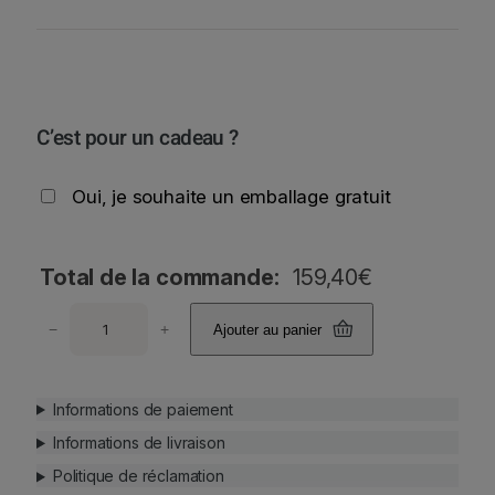
C’est pour un cadeau ?
Oui, je souhaite un emballage gratuit
Total de la commande:
159,40
€
q
−
+
Ajouter au panier
u
a
n
Informations de paiement
t
i
Informations de livraison
t
Politique de réclamation
é