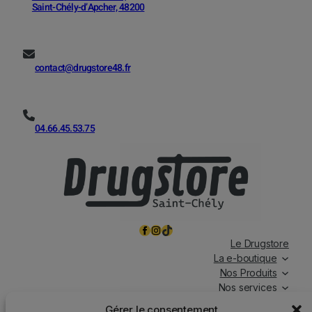
Saint-Chély-d’Apcher, 48200
contact@drugstore48.fr
04.66.45.53.75
Facebook
Instagram
TikTok
Le Drugstore
La e-boutique
Nos Produits
Nos services
Nos chroniques
Gérer le consentement