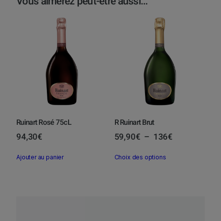
Vous aimerez peut-être aussi…
Ruinart Rosé 75cL
R Ruinart Brut
P
94,30
€
59,90
€
–
136
€
l
C
Ajouter au panier
Choix des options
a
e
g
p
e
r
d
o
e
d