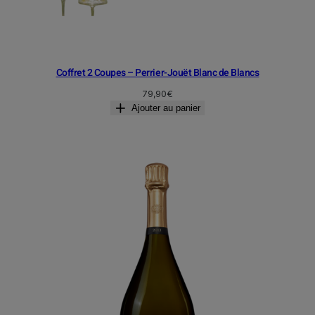
u
r
l
a
Coffret 2 Coupes – Perrier-Jouët Blanc de Blancs
p
79,90
€
a
Ajouter au panier
g
e
d
u
p
r
o
d
u
i
t