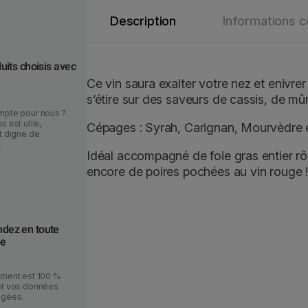
S
Description
Informations 
i
e
s
uits choisis avec
t
Ce vin saura exalter votre nez et enivrer
e
s’étire sur des saveurs de cassis, de mû
–
mpte pour nous ?
s est utile,
Cépages : Syrah, Carignan, Mourvèdre e
C
t digne de
.
r
Idéal accompagné de foie gras entier rô
a
encore de poires pochées au vin rouge !
p
u
l
ez en toute
e
ce
u
s
ement est 100 %
e
et vos données
R
égées.