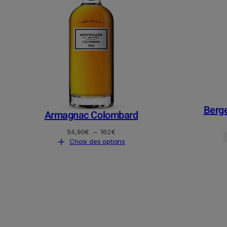
Berge
Armagnac Colombard
Plage
54,90
€
–
162
€
de
Choix des options
prix :
54,90€
à
162€