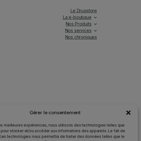
Le Drugstore
La e-boutique
Nos Produits
Nos services
Nos chroniques
Gérer le consentement
iés.
les meilleures expériences, nous utilisons des technologies telles que
 pour stocker et/ou accéder aux informations des appareils. Le fait de
 ces technologies nous permettra de traiter des données telles que le
ur la santé et qu’il doit être consommé avec modération.