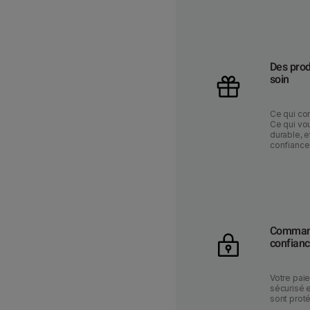
Des prod
soin
Ce qui co
Ce qui vou
durable, e
confiance
Command
confian
Votre pai
sécurisé 
sont prot