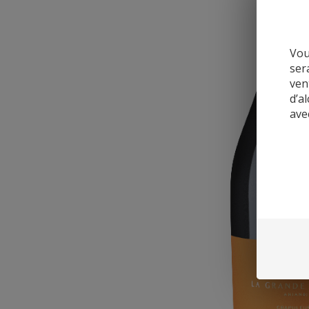
Vou
ser
ven
d’a
ave