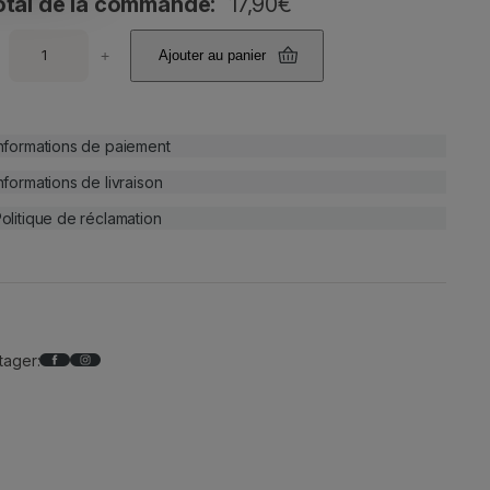
otal de la commande:
17,90
€
+
Ajouter au panier
nformations de paiement
nformations de livraison
olitique de réclamation
Facebook
Instagram
tager: