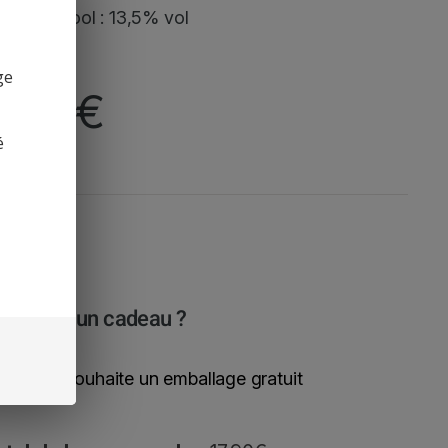
gré d’alcool : 13,5% vol
ge
7,90
€
é
est pour un cadeau ?
Oui, je souhaite un emballage gratuit