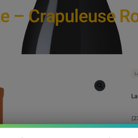
te – Crapuleuse R
L
La
(2
La