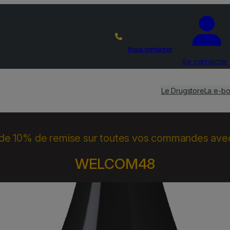
Nous contacter
Se connecter
Le Drugstore
La e-bo
 de 10% de remise sur toutes vos commandes ave
WELCOM48