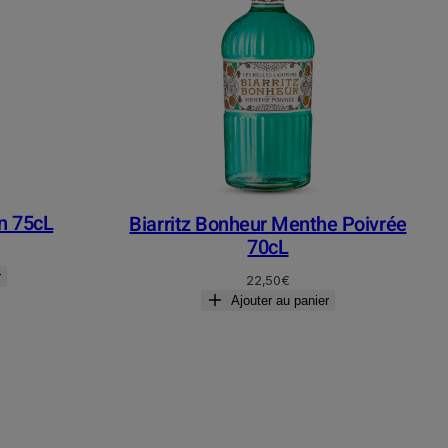
in 75cL
Biarritz Bonheur Menthe Poivrée
70cL
r
22,50
€
Ajouter au panier