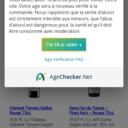
site. Votre age sera à nouveau vérifié à la
Château la Négly L’Ancely
Château les Arbousiers
commande. Nous rappelons que la vente d’alcool
75cL
Sensation Rouge 75cL
est strictement interdite aux mineurs, que l’abus
(115,07€ / L) Château la
(18,40€ / L) Château les
d’alcool est dangereux pour la santé et qu'il doit
Négly Degré d’alcool :
Arbousiers Degré d’alcool
: 14% vol
être consommé avec modération.
Select
Select
86,30
€
13,80
€
options
options
I'm 18 or older
Age Verification FAQ
Age
Checker
.Net
Clement Termes Gaillac
Dans l’air du Temps –
Rouge 75cL
Pinot Noir – Rouge 75cL
(11,87€ / L) Château
(11.07 € / L) Jeff Carrel
Clément Termes Degré
Degré d’alcool : 13% vol