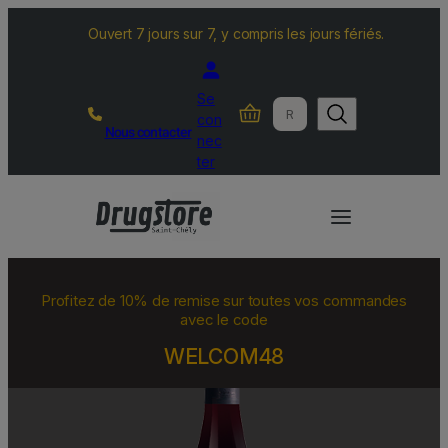
Ouvert 7 jours sur 7, y compris les jours fériés.
Se
R
con
Nous contacter
e
nec
c
ter
h
e
r
c
h
Profitez de 10% de remise sur toutes vos commandes
e
avec le code
r
WELCOM48