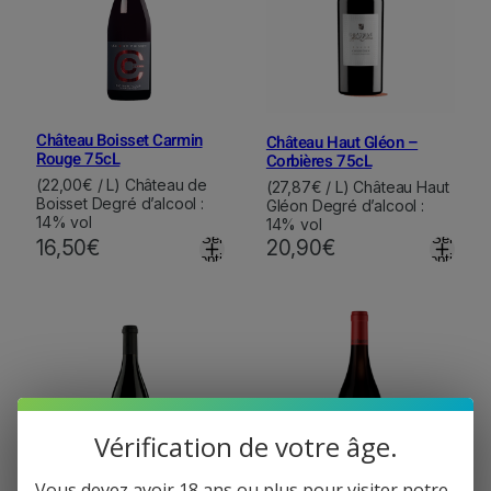
Château Boisset Carmin
Château Haut Gléon –
Rouge 75cL
Corbières 75cL
(22,00€ / L) Château de
(27,87€ / L) Château Haut
Boisset Degré d’alcool :
Gléon Degré d’alcool :
14% vol
14% vol
Select
Select
16,50
€
20,90
€
options
options
Vérification de votre âge.
Vous devez avoir 18 ans ou plus pour visiter notre