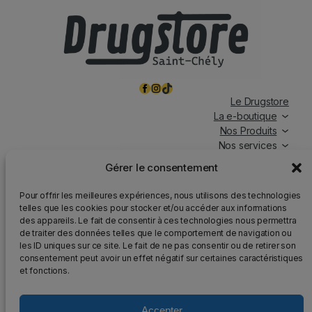
Facebook
Instagram
TikTok
Le Drugstore
La e-boutique
Nos Produits
Nos services
Nos chroniques
Gérer le consentement
Magasin ouvert tous les jours, de 7h à 19h30, y compris
Pour offrir les meilleures expériences, nous utilisons des technologies
les jours fériés.
telles que les cookies pour stocker et/ou accéder aux informations
des appareils. Le fait de consentir à ces technologies nous permettra
Attention
: Nous rappelons que la vente d’alcool est
de traiter des données telles que le comportement de navigation ou
strictement interdite aux mineurs, que l’abus d’alcool est
les ID uniques sur ce site. Le fait de ne pas consentir ou de retirer son
dangereux pour la santé et qu’il doit être consommé avec
consentement peut avoir un effet négatif sur certaines caractéristiques
modération.
et fonctions.
Accepter