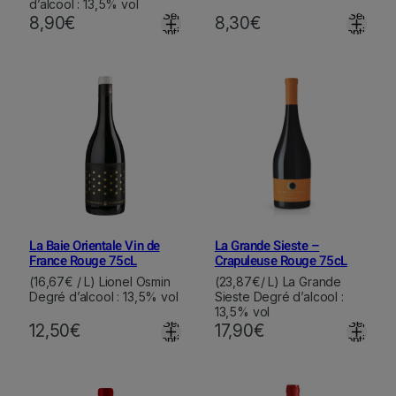
d’alcool : 13,5% vol
Select
Select
8,90
€
8,30
€
options
options
La Baie Orientale Vin de
La Grande Sieste –
France Rouge 75cL
Crapuleuse Rouge 75cL
(16,67€ / L) Lionel Osmin
(23,87€/ L) La Grande
Degré d’alcool : 13,5% vol
Sieste Degré d’alcool :
13,5% vol
Select
Select
12,50
€
17,90
€
options
options