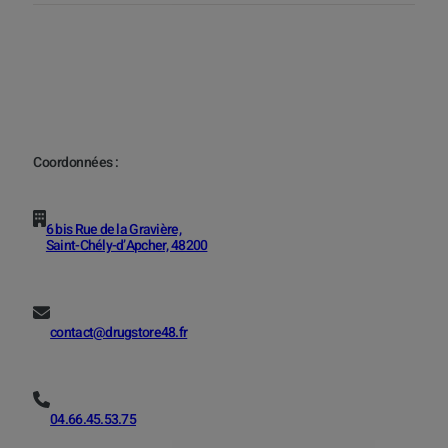
Coordonnées :
6 bis Rue de la Gravière,
Saint-Chély-d’Apcher, 48200
contact@drugstore48.fr
04.66.45.53.75