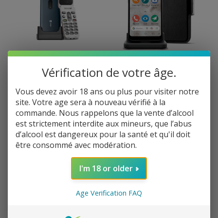
Doro 2820
Doro 8100 Plus + Etui en
Vérification de votre âge.
Cuir
Téléphone simple
d’utilisation avec un grand
Le smartphone facile à
Vous devez avoir 18 ans ou plus pour visiter notre
écran, des touches larges
utiliser et à adopter avec
et espacées, des sons
socle chargeur et étui
site. Votre age sera à nouveau vérifié à la
clairs et puissants ou
porte-feuille
commande. Nous rappelons que la vente d’alcool
encore un flash intégré !
est strictement interdite aux mineurs, que l’abus
Select
Select
82,99
€
239,90
€
options
options
d’alcool est dangereux pour la santé et qu'il doit
être consommé avec modération.
I'm 18 or older
Age Verification FAQ