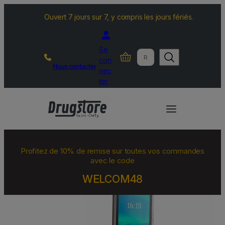
Ouvert 7 jours sur 7, y compris les jours fériés.
Se
R
con
Nous contacter
e
nec
c
ter
h
e
r
c
h
Profitez de 10% de remise sur toutes vos commandes
e
avec le code
r
WELCOM48