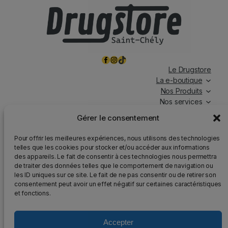
Facebook
Instagram
TikTok
Le Drugstore
La e-boutique
Nos Produits
Nos services
Nos chroniques
Gérer le consentement
Magasin ouvert tous les jours, de 7h à 19h30, y compris
Pour offrir les meilleures expériences, nous utilisons des technologies
les jours fériés.
telles que les cookies pour stocker et/ou accéder aux informations
des appareils. Le fait de consentir à ces technologies nous permettra
Attention
: Nous rappelons que la vente d’alcool est
de traiter des données telles que le comportement de navigation ou
strictement interdite aux mineurs, que l’abus d’alcool est
les ID uniques sur ce site. Le fait de ne pas consentir ou de retirer son
dangereux pour la santé et qu’il doit être consommé avec
consentement peut avoir un effet négatif sur certaines caractéristiques
modération.
et fonctions.
Accepter