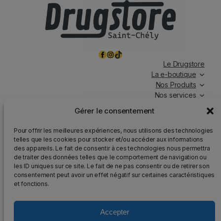
Facebook
Instagram
TikTok
Le Drugstore
La e-boutique
Nos Produits
Nos services
Nos chroniques
Gérer le consentement
Magasin ouvert tous les jours, de 7h à 19h30, y compris
Pour offrir les meilleures expériences, nous utilisons des technologies
les jours fériés.
telles que les cookies pour stocker et/ou accéder aux informations
des appareils. Le fait de consentir à ces technologies nous permettra
Attention
: Nous rappelons que la vente d’alcool est
de traiter des données telles que le comportement de navigation ou
strictement interdite aux mineurs, que l’abus d’alcool est
les ID uniques sur ce site. Le fait de ne pas consentir ou de retirer son
dangereux pour la santé et qu’il doit être consommé avec
consentement peut avoir un effet négatif sur certaines caractéristiques
modération.
et fonctions.
Accepter