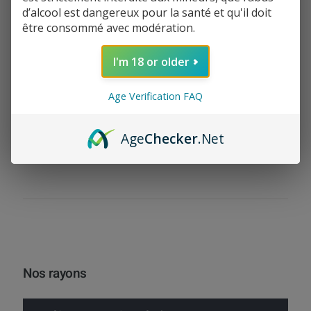
d’alcool est dangereux pour la santé et qu'il doit
être consommé avec modération.
I'm 18 or older
Chocolat en poudre
Age Verification FAQ
Artisanal Noailles 1kg
33% cacao
Select
12,10
€
Age
Checker
.Net
options
Filtrer par prix
Nos rayons