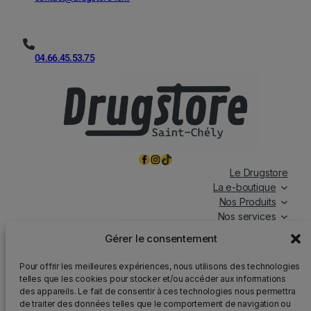
04.66.45.53.75
Facebook
Instagram
TikTok
Le Drugstore
La e-boutique
Nos Produits
Nos services
Nos chroniques
Gérer le consentement
Magasin ouvert tous les jours, de 7h à 19h30, y compris
Pour offrir les meilleures expériences, nous utilisons des technologies
les jours fériés.
telles que les cookies pour stocker et/ou accéder aux informations
des appareils. Le fait de consentir à ces technologies nous permettra
Attention
: Nous rappelons que la vente d’alcool est
de traiter des données telles que le comportement de navigation ou