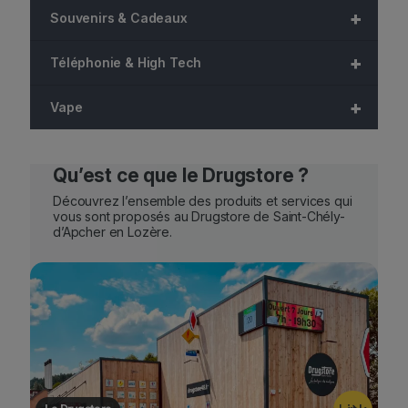
7
.
+
Souvenirs & Cadeaux
9
,
+
Téléphonie & High Tech
9
0
+
Vape
€
.
Qu’est ce que le Drugstore ?
Découvrez l’ensemble des produits et services qui
vous sont proposés au Drugstore de Saint-Chély-
d’Apcher en Lozère.