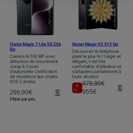
Honor Magic 7 Lite 5G 256
Honor Magic V2 512 Go
Go
Découvrez le téléphone
Caméra IA 108 MP avec
pliant le plus fin ! Léger et
détection de mouvement
élégant, il est très
Jusqu’à 3 jours
confortable d’utilisation et
d’autonomie Certification
s’adaptera parfaitement à
de résistance aux chutes
toute situation
SGS 5 étoiles
979,90
€
Select
-3
Select
%
L
L
955
€
options
299,90
€
options
Filtrer par prix
e
e
p
p
r
r
i
i