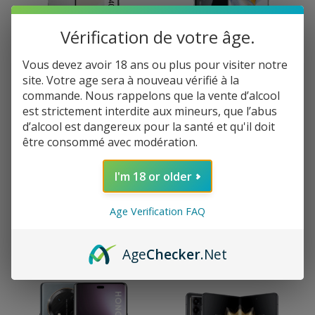
Vérification de votre âge.
Vous devez avoir 18 ans ou plus pour visiter notre
site. Votre age sera à nouveau vérifié à la
Honor 400 Lite 256 Go
Honor 90 512 Go
commande. Nous rappelons que la vente d’alcool
Ecran 6,7 pouces, 1080 x
Laissez vous séduire par
est strictement interdite aux mineurs, que l’abus
2412 pixels, 120 Hz,
son appareil photo ultra-
d’alcool est dangereux pour la santé et qu'il doit
AMOLED Photo 2
clair de 200 Mpx, son
être consommé avec modération.
capteurs, 108 Mpx, flash
design iconique ainsi que
Selfies : 16 Mpx, flash
encore sa finesse et sa
Mémoire vive / stockage :
légèreté !
I'm 18 or older
8 Go / 256 Go Batterie :
5230 mAh, charge
min/max : 10/30W DAS
Age Verification FAQ
Tête-Corps-Membres :
0,850-1,300-2,950 W/Kg
Select
Select
279,90
€
479,90
€
Age
Checker
.Net
options
options