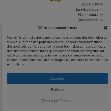
Le Drugstore
La e-boutique
Nos Produits
Nos services
Nos chroniques
Gérer le consentement
Magasin ouvert tous les jours, de 7h à 19h30, y compris
Pour offrir les meilleures expériences, nous utilisons des technologies
les jours fériés.
telles que les cookies pour stocker et/ou accéder aux informations
des appareils. Le fait de consentir à ces technologies nous permettra
Attention
: Nous rappelons que la vente d’alcool est
de traiter des données telles que le comportement de navigation ou
strictement interdite aux mineurs, que l’abus d’alcool est
les ID uniques sur ce site. Le fait de ne pas consentir ou de retirer son
dangereux pour la santé et qu’il doit être consommé avec
consentement peut avoir un effet négatif sur certaines caractéristiques
modération.
et fonctions.
Accepter
2025 – Tous droits réservés au DrugStore48
Refuser
Mentions légales
–
Politique de confidentialité
–
Voir les préférences
Plan du site
–
Conception et développement :
AFA-Multimédia