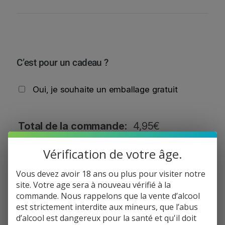
C’est pour un cadeau ?
Oui, je souhaite un emballage gratuit
Total de la commande:
4,95
€
q
Vérification de votre âge.
−
+
Ajouter au panier
u
a
Vous devez avoir 18 ans ou plus pour visiter notre
n
site. Votre age sera à nouveau vérifié à la
Informations de paiement
t
commande. Nous rappelons que la vente d’alcool
i
Informations de livraison
est strictement interdite aux mineurs, que l’abus
t
Politique de réclamation
d’alcool est dangereux pour la santé et qu'il doit
é