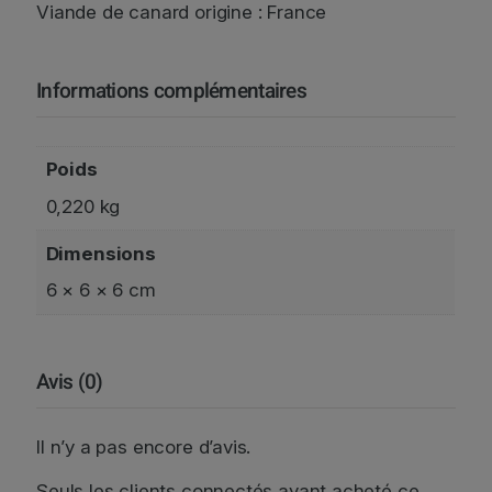
9
Viande de canard origine : France
0
g
Informations complémentaires
Poids
0,220 kg
Dimensions
6 × 6 × 6 cm
Avis (0)
Il n’y a pas encore d’avis.
Seuls les clients connectés ayant acheté ce