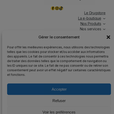
Facebook
Instagram
TikTok
Le Drugstore
La e-boutique
Nos Produits
Nos services
Nos chroniques
Gérer le consentement
Magasin ouvert tous les jours, de 7h à 19h30, y compris
Pour offrir les meilleures expériences, nous utilisons des technologies
les jours fériés.
telles que les cookies pour stocker et/ou accéder aux informations
des appareils. Le fait de consentir à ces technologies nous permettra
Attention
: Nous rappelons que la vente d’alcool est
de traiter des données telles que le comportement de navigation ou
strictement interdite aux mineurs, que l’abus d’alcool est
les ID uniques sur ce site. Le fait de ne pas consentir ou de retirer son
dangereux pour la santé et qu’il doit être consommé avec
consentement peut avoir un effet négatif sur certaines caractéristiques
modération.
et fonctions.
Accepter
2025 – Tous droits réservés au DrugStore48
Refuser
Mentions légales
–
Politique de confidentialité
–
Voir les préférences