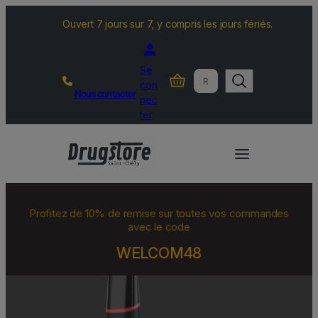
Ouvert 7 jours sur 7, y compris les jours fériés.
Se
R
con
Nous contacter
e
nec
c
ter
h
e
r
c
h
Profitez de 10% de remise sur toutes vos commandes
e
avec le code
r
WELCOM48