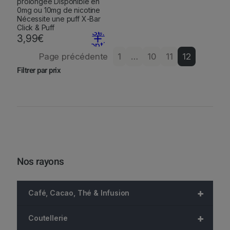
prolongée Disponible en
0mg ou 10mg de nicotine
Nécessite une puff X-Bar
Click & Puff
Select
3,99
€
options
Page précédente
1
…
10
11
12
Filtrer par prix
Nos rayons
+
Café, Cacao, Thé & Infusion
+
Coutellerie